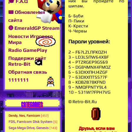
🎓 F.A.Q
них вы пройдёте по
шипам.
📟 Обновления
Б- Буби
сайта
П- Пики
К- Крести
🔴 EmeraldGP Stream
Ч- Червы
Новости Игрового
Пароли уровней:
Мира
Radio GamePlay
2 – FБ?LZLПFKQZH
3 – LD3LSПW64X8F
Поддержи сайт
4 – PTZRGEP9GSБ9
Retro-Bit
5 – DG8ЧMNX4FMQZ
Обратная связь
6 – 63DXXПHJ4ZGF
7 – 63DXXПTSS?7F
1111111
8 – KDB2B78КFND
9 – NMQFPNTY9L4
10 – 531W!?FPH?VG
© Retro-Bit.Ru
CATEGORIES
Dendy, Nes, Famicom
[457]
FDS, Famicom Disk System
[5]
Друзья, если вам
Sega Mega Drive, Genesis
[143]