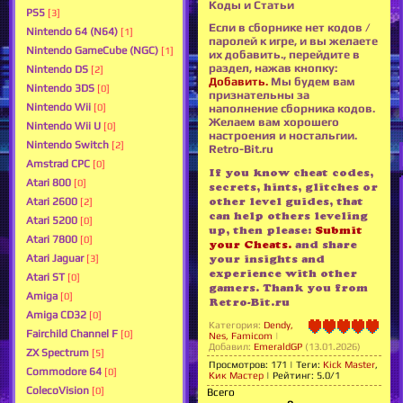
Коды и Статьи
PS5
[3]
Если в сборнике нет кодов /
Nintendo 64 (N64)
[1]
паролей к игре, и вы желаете
Nintendo GameCube (NGC)
[1]
их добавить., перейдите в
раздел, нажав кнопку:
Nintendo DS
[2]
Добавить.
Мы будем вам
Nintendo 3DS
[0]
признательны за
Nintendo Wii
[0]
наполнение сборника кодов.
Желаем вам хорошего
Nintendo Wii U
[0]
настроения и ностальгии.
Nintendo Switch
[2]
Retro-Bit.ru
Amstrad CPC
[0]
If you know cheat codes,
Atari 800
[0]
secrets, hints, glitches or
other level guides, that
Atari 2600
[2]
can help others leveling
Atari 5200
[0]
up, then please:
Submit
Atari 7800
[0]
your Cheats.
and share
your insights and
Atari Jaguar
[3]
experience with other
Atari ST
[0]
gamers. Thank you from
Amiga
[0]
Retro-Bit.ru
Amiga CD32
[0]
Категория
:
Dendy,
Fairchild Channel F
[0]
Nes, Famicom
|
Добавил
:
EmeraldGP
(13.01.2026)
ZX Spectrum
[5]
Просмотров
:
171
|
Теги
:
Kick Master
,
Commodore 64
[0]
Кик Мастер
|
Рейтинг
:
5.0
/
1
ColecoVision
[0]
Всего