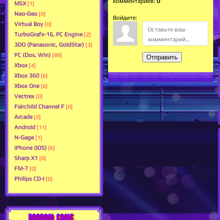
комментариев
:
0
MSX
[1]
Neo-Geo
[0]
Войдите:
Virtual Boy
[0]
TurboGrafx-16, PC Engine
[2]
3DO (Panasonic, GoldStar)
[3]
PC (Dos, Win)
[89]
Отправить
Xbox
[4]
Xbox 360
[6]
Xbox One
[6]
Vectrex
[0]
Fairchild Channel F
[0]
Arcade
[2]
Android
[11]
N-Gage
[1]
iPhone (IOS)
[6]
Sharp X1
[0]
FM-7
[0]
Philips CD-I
[0]
RANDOM GAME