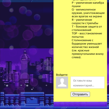
Р - увеличение калибра
пушки
Q - великолепное
оружие, уничтожающее
всех врагов на экране
R - увеличение
скорости стрельбы
Т - боковая защита от
столкновений
ТОР - восстановление
попыток
Столкновение с
бурдюром уменьшает
количество жизней
(см. красные
прямоугольники внизу
слева).
Войдите:
Отправить