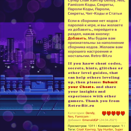
Супер Спай Хантер Dendy, Nes,
Famicom Коды, Секреты,
Пароли Коды, Пароли,
Секреты, Чит-Коды и Статьи
Если в сборнике нет кодов /
паролей к игре, и вы желаете
их добавить., перейдите в
раздел, нажав кнопку:
Добавить.
Мы будем вам
признательны за наполнение
сборника кодов. Желаем вам
хорошего настроения и
ностальгии. Retro-Bit.ru
If you know cheat codes,
secrets, hints, glitches or
other level guides, that
can help others leveling
up, then please:
Submit
your Cheats.
and share
your insights and
experience with other
gamers. Thank you from
Retro-Bit.ru
Категория
:
Dendy,
Nes, Famicom
|
Добавил
:
EmeraldGP
(24.04.2021)
Просмотров
:
1311
|
Комментарии
:
1
|
Теги
:
Спай Хантер
,
Spy Hunter
,
Super