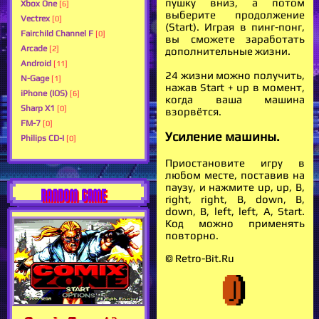
пушку вниз, а потом
Xbox One
[6]
выберите продолжение
Vectrex
[0]
(Start). Играя в пинг-понг,
Fairchild Channel F
[0]
вы сможете заработать
Arcade
[2]
дополнительные жизни.
Android
[11]
24 жизни можно получить,
N-Gage
[1]
нажав Start + up в момент,
iPhone (IOS)
[6]
когда ваша машина
Sharp X1
[0]
взорвётся.
FM-7
[0]
Усиление машины.
Philips CD-I
[0]
Приостановите игру в
любом месте, поставив на
паузу, и нажмите up, up, B,
RANDOM GAME
right, right, B, down, B,
down, B, left, left, A, Start.
Код можно применять
повторно.
© Retro-Bit.Ru