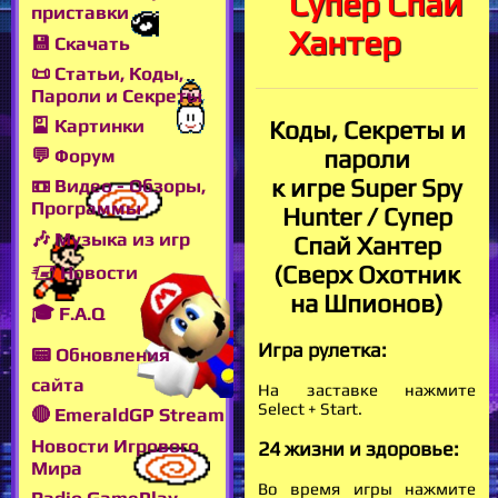
Супер Спай
приставки
Хантер
💾 Скачать
📜 Статьи, Коды,
Пароли и Секреты
🎴 Картинки
Коды, Секреты и
пароли
💬 Форум
к игре Super Spy
📼 Видео - Обзоры,
Программы
Hunter / Супер
🎶 Музыка из игр
Спай Хантер
(Сверх Охотник
🖅 Новости
на Шпионов)
🎓 F.A.Q
Игра рулетка:
📟 Обновления
сайта
На заставке нажмите
Select + Start.
🔴 EmeraldGP Stream
Новости Игрового
24 жизни и здоровье:
Мира
Во время игры нажмите
Radio GamePlay