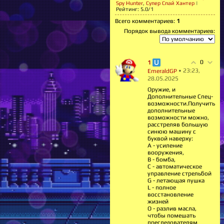
Spy Hunter
,
Супер Спай Хантер
|
Рейтинг
:
5.0
/
1
Всего комментариев
:
1
Порядок вывода комментариев:
0
1
• 23:23,
EmeraldGP
28.05.2025
Оружие, и
Дополнительные Спец-
возможности.Получить
дополнительные
возможности можно,
расстреляв большую
синюю машину с
буквой наверху:
А - усиление
вооружения,
В - бомба,
С - автоматическое
управление стрельбой
G - летающая пушка
L - полное
восстановление
жизней
O - разлив масла,
чтобы помешать
преследователям