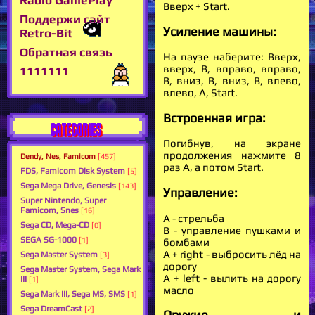
Вверх + Start.
Поддержи сайт
Усиление машины:
Retro-Bit
Обратная связь
На паузе наберите: Вверх,
вверх, B, вправо, вправо,
1111111
B, вниз, B, вниз, B, влево,
влево, A, Start.
Встроенная игра:
CATEGORIES
Погибнув, на экране
продолжения нажмите 8
Dendy, Nes, Famicom
[457]
раз А, а потом Start.
FDS, Famicom Disk System
[5]
Sega Mega Drive, Genesis
[143]
Управление:
Super Nintendo, Super
Famicom, Snes
[16]
А - стрельба
Sega CD, Mega-CD
[0]
В - управление пушками и
SEGA SG-1000
[1]
бомбами
A + right - выбросить лёд на
Sega Master System
[3]
дорогу
Sega Master System, Sega Mark
A + left - вылить на дорогу
III
[1]
масло
Sega Mark III, Sega MS, SMS
[1]
Sega DreamCast
[2]