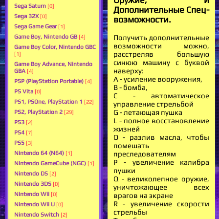
Оружие, и
Sega Saturn
[0]
Дополнительные Спец-
Sega 32X
[0]
возможности.
Sega Game Gear
[1]
Получить дополнительные
Game Boy, Nintendo GB
[4]
возможности можно,
Game Boy Color, Nintendo GBC
расстреляв большую
[1]
синюю машину с буквой
Game Boy Advance, Nintendo
наверху:
GBA
[4]
А - усиление вооружения,
PSP (PlayStation Portable)
[4]
В - бомба,
PS Vita
[0]
С - автоматическое
PS1, PSOne, PlayStation 1
[22]
управление стрельбой
G - летающая пушка
PS2, PlayStation 2
[29]
L - полное восстановление
PS3
[2]
жизней
PS4
[7]
O - разлив масла, чтобы
PS5
[3]
помешать
преследователям
Nintendo 64 (N64)
[1]
Р - увеличение калибра
Nintendo GameCube (NGC)
[1]
пушки
Nintendo DS
[2]
Q - великолепное оружие,
Nintendo 3DS
[0]
уничтожающее всех
Nintendo Wii
врагов на экране
[0]
R - увеличение скорости
Nintendo Wii U
[0]
стрельбы
Nintendo Switch
[2]