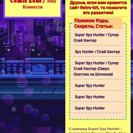
Comix Zone / Зона
Друзья, если вам нравится
Комиксов
сайт Retro-bit, то помогите
его развитию!
Похожие Коды,
Секреты, Статьи:
Super Spy Hunter / Супер
Спай Хантер
Spy Hunter / Спай Хантер
Super Spy Hunter / Супер
Спай Хантер (Сверх
Охотник на Шпионов)
Super Spy Hunter
Super Spy Hunter
Super Spy Hunter
Страница Super Spy Hunter /