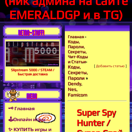
(ник админа на сайте
EMERALDGP и в TG)
RETRO-STUFF!
Главная
»
Коды,
Пароли,
Секреты,
Чит-Коды
и Статьи
»
[
Добавить статью
]
Коды,
Slipstream 5000 / STEAM /
Секреты,
Быстрая доставка
Пароли
»
Dendy,
Nes,
MENU
Famicom
🗝 Главная
Super Spy
🕹Онлайн игры
Hunter /
✨ КУПИТЬ игры и