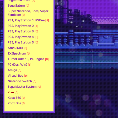
Sega DreamCast
[2]
Sega Saturn
[0]
Super Nintendo, Snes, Super
Famicom
[0]
PS1, PlayStation 1, PSOne
[9]
PS2, PlayStation 2
[4]
PS3, PlayStation 3
[0]
PS4, PlayStation 4
[0]
PS5, PlayStation 5
[0]
Atari 2600
[0]
ZX Spectrum
[0]
TurboGrafx-16, PC Engine
[0]
PC (Dos, Win)
[5]
Amiga
[0]
Virtual Boy
[0]
Nintendo Switch
[0]
Sega Master System
[0]
Xbox
[0]
Xbox 360
[0]
Xbox One
[0]