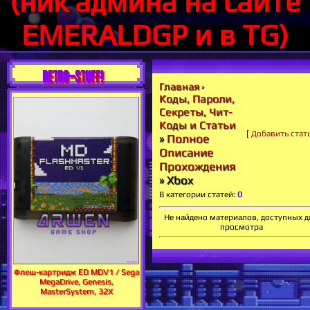
(ник админа на сайте
EMERALDGP и в TG)
RETRO-STUFF!
Главная
»
Коды, Пароли,
Секреты, Чит-
Коды и Статьи
[
Добавить стат
»
Полное
Описание
Прохождения
» Xbox
В категории статей
:
0
Не найдено материалов, доступных д
просмотра
Флеш-картридж ED MDV1 / Sega
MegaDrive, Genesis,
MasterSystem, 32X