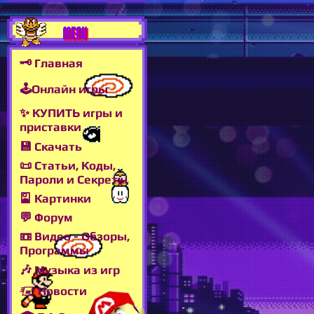
MENU
🗝 Главная
🕹Онлайн игры
✨ КУПИТЬ игры и
приставки
💾 Скачать
📜 Статьи, Коды,
Пароли и Секреты
🎴 Картинки
💬 Форум
📼 Видео - Обзоры,
Программы
🎶 Музыка из игр
🖅 Новости