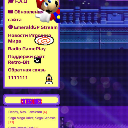
🎓 F.A.Q
📟 Обновления
сайта
🔴 EmeraldGP Stream
Новости Игрового
Мира
Radio GamePlay
Поддержи сайт
Retro-Bit
Обратная связь
1111111
CATEGORIES
Dendy, Nes, Famicom
[6]
Sega Mega Drive, Sega Genesis
[13]