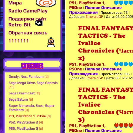
Мира
PS1, PlayStation 1,
PSOne
Полное Описание
|
Radio GamePlay
Прохождения
|
Просмотров:
78
|
Добавил:
EmeraldGP
|
Дата:
08.02.202
Поддержи сайт
Retro-Bit
FINAL FANTAS
Обратная связь
TACTICS - The
1111111
Ivalice
Chronicles (Част
2)
CATEGORIES
PS1, PlayStation 1,
PSOne
Полное Описание
|
Прохождения
|
Просмотров:
106
|
Dendy, Nes, Famicom
[6]
Добавил:
EmeraldGP
|
Дата:
08.02.202
Sega Mega Drive, Sega Genesis
[13]
FINAL FANTAS
Sega DreamCast
[2]
TACTICS - The
Sega Saturn
[0]
Ivalice
Super Nintendo, Snes, Super
Famicom
[0]
Chronicles (Част
PS1, PlayStation 1, PSOne
[9]
3)
PS2, PlayStation 2
[4]
PS1, PlayStation 1,
PS3, PlayStation 3
[0]
PSOne
Полное Описание
|