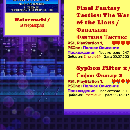
Final Fantasy
Tactics: The War
Waterworld /
of the Lions /
ВатерВорлд
Финальная
Фантазия Тактикс
PS1, PlayStation 1,
PSOne
Полное Описание
|
Прохождения
|
Просмотров:
1247
Добавил:
EmeraldGP
|
Дата:
09.07.202
Syphon Filter 2 
Сифон Фильтр 2
PS1, PlayStation 1,
PSOne
Полное Описание
|
Прохождения
|
Просмотров:
31
|
Добавил:
EmeraldGP
|
Дата:
11.07.202