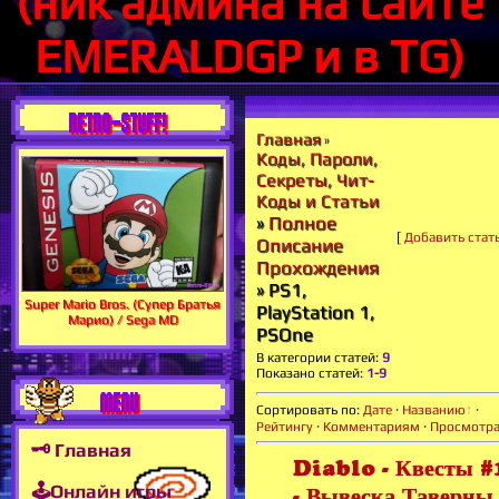
(ник админа на сайте
EMERALDGP и в TG)
RETRO-STUFF!
Главная
»
Коды, Пароли,
Секреты, Чит-
Коды и Статьи
»
Полное
[
Добавить стат
Описание
Прохождения
» PS1,
Super Mario Bros. (Супер Братья
PlayStation 1,
Марио) / Sega MD
PSOne
В категории статей
:
9
Показано статей
:
1-9
MENU
Сортировать по
:
Дате
·
Названию
·
Рейтингу
·
Комментариям
·
Просмотр
🗝 Главная
Diablo - Квесты #
🕹Онлайн игры
- Вывеска Таверны 