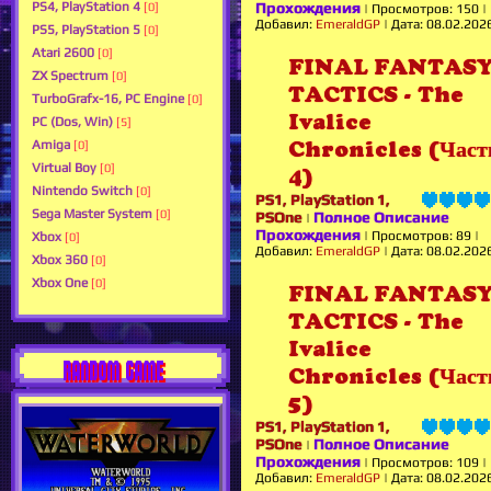
PS4, PlayStation 4
Прохождения
[0]
|
Просмотров:
150
|
Добавил:
EmeraldGP
|
Дата:
08.02.202
PS5, PlayStation 5
[0]
Atari 2600
[0]
FINAL FANTAS
ZX Spectrum
[0]
TACTICS - The
TurboGrafx-16, PC Engine
[0]
Ivalice
PC (Dos, Win)
[5]
Amiga
Chronicles (Част
[0]
Virtual Boy
[0]
4)
Nintendo Switch
[0]
PS1, PlayStation 1,
Sega Master System
[0]
PSOne
Полное Описание
|
Прохождения
|
Просмотров:
89
|
Xbox
[0]
Добавил:
EmeraldGP
|
Дата:
08.02.202
Xbox 360
[0]
Xbox One
[0]
FINAL FANTAS
TACTICS - The
Ivalice
RANDOM GAME
Chronicles (Част
5)
PS1, PlayStation 1,
PSOne
Полное Описание
|
Прохождения
|
Просмотров:
109
|
Добавил:
EmeraldGP
|
Дата:
08.02.202