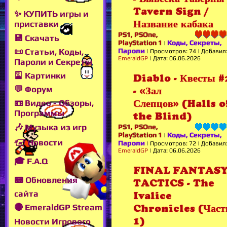
Tavern Sign /
✨ КУПИТЬ игры и
Название кабака
приставки
PS1, PSOne,
💾 Скачать
PlayStation 1
Коды, Секреты,
|
📜 Статьи, Коды,
Пароли
|
Просмотров:
74
|
Добавил
EmeraldGP
|
Дата:
06.06.2026
Пароли и Секреты
🎴 Картинки
Diablo - Квесты #
💬 Форум
- «Зал
Слепцов» (Halls o
📼 Видео - Обзоры,
Программы
the Blind)
🎶 Музыка из игр
PS1, PSOne,
PlayStation 1
Коды, Секреты,
|
🖅 Новости
Пароли
|
Просмотров:
72
|
Добавил
EmeraldGP
|
Дата:
06.06.2026
🎓 F.A.Q
FINAL FANTAS
📟 Обновления
TACTICS - The
сайта
Ivalice
🔴 EmeraldGP Stream
Chronicles (Част
1)
Новости Игрового