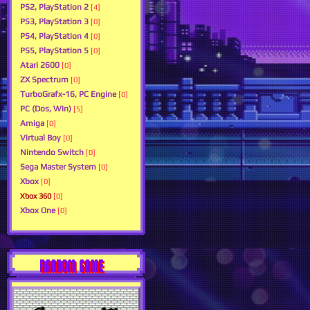
PS2, PlayStation 2
[4]
PS3, PlayStation 3
[0]
PS4, PlayStation 4
[0]
PS5, PlayStation 5
[0]
Atari 2600
[0]
ZX Spectrum
[0]
TurboGrafx-16, PC Engine
[0]
PC (Dos, Win)
[5]
Amiga
[0]
Virtual Boy
[0]
Nintendo Switch
[0]
Sega Master System
[0]
Xbox
[0]
Xbox 360
[0]
Xbox One
[0]
RANDOM GAME