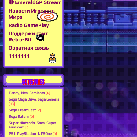
🔴 EmeraldGP Stream
Новости Игрового
Мира
Radio GamePlay
Поддержи сайт
Retro-Bit
Обратная связь
1111111
CATEGORIES
Dendy, Nes, Famicom
[6]
Sega Mega Drive, Sega Genesis
[13]
Sega DreamCast
[2]
Sega Saturn
[0]
Super Nintendo, Snes, Super
Famicom
[0]
PS1, PlayStation 1, PSOne
[9]