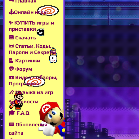
🗝 Главная
🕹Онлайн игры
✨ КУПИТЬ игры и
приставки
💾 Скачать
📜 Статьи, Коды,
Пароли и Секреты
🎴 Картинки
💬 Форум
📼 Видео - Обзоры,
Программы
🎶 Музыка из игр
🖅 Новости
🎓 F.A.Q
📟 Обновления
сайта