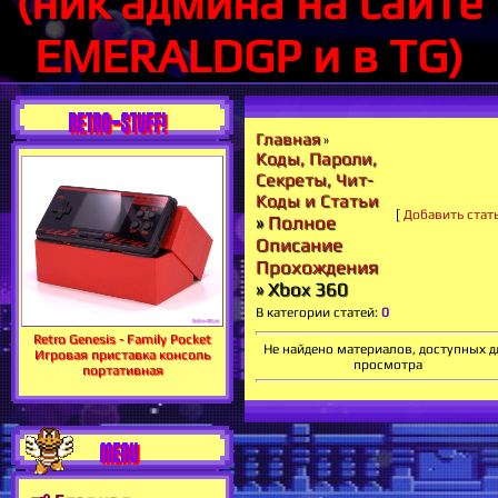
(ник админа на сайте
EMERALDGP и в TG)
RETRO-STUFF!
Главная
»
Коды, Пароли,
Секреты, Чит-
Коды и Статьи
[
Добавить стат
»
Полное
Описание
Прохождения
» Xbox 360
В категории статей
:
0
Retro Genesis - Family Pocket
Не найдено материалов, доступных д
Игровая приставка консоль
просмотра
портативная
MENU