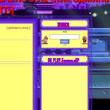
TG)
SEARCH
[
Добавить игру
]
VK PLAY.EmeraldGP