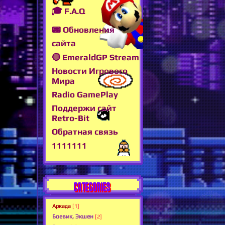
🎓 F.A.Q
📟 Обновления
сайта
🔴 EmeraldGP Stream
Новости Игрового
Мира
Radio GamePlay
Поддержи сайт
Retro-Bit
Обратная связь
1111111
CATEGORIES
Аркада
[1]
Боевик, Экшен
[2]