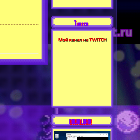
Twitch
Мой канал на TWITCH
DOWNLOAD!