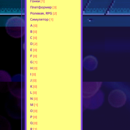
Гонки
[1]
Платформер
[3]
Ролевая, RPG
[2]
Симулятор
[1]
A
[0]
B
[0]
C
[0]
D
[2]
E
[0]
F
[0]
G
[1]
H
[0]
I
[0]
J
[0]
K
[0]
L
[0]
N
[0]
M
[1]
O
[0]
P
[0]
Q
[0]
R
[1]