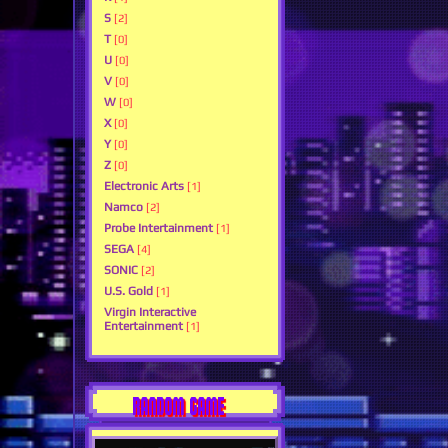
S
[2]
T
[0]
U
[0]
V
[0]
W
[0]
X
[0]
Y
[0]
Z
[0]
Electronic Arts
[1]
Namco
[2]
Probe Intertainment
[1]
SEGA
[4]
SONIC
[2]
U.S. Gold
[1]
Virgin Interactive
Entertainment
[1]
RANDOM GAME