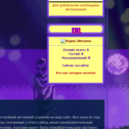
Для добавления необходима
авторизация
STAT.
Онлайн всего:
4
Гостей:
4
Пользователей:
0
Сейчас на сайте:
Кто нас сегодня посетил
 прямой активной ссылкой на наш сайт. Все игры (в том
ы, скачанные с этого сайта, носят ознакомительный
ителях, поэтому могут быть приобретены для частного