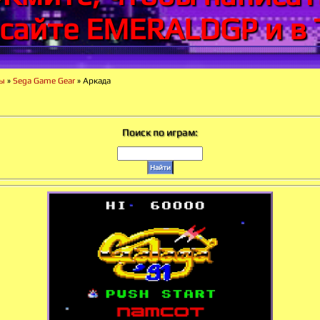
 сайте EMERALDGP и в 
ры
»
Sega Game Gear
» Аркада
Поиск по играм: