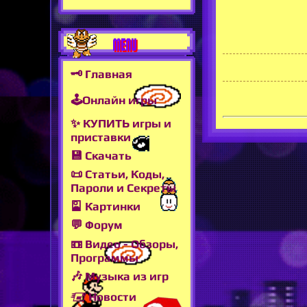
MENU
🗝 Главная
🕹Онлайн игры
✨ КУПИТЬ игры и
приставки
💾 Скачать
📜 Статьи, Коды,
Пароли и Секреты
🎴 Картинки
💬 Форум
📼 Видео - Обзоры,
Программы
🎶 Музыка из игр
🖅 Новости