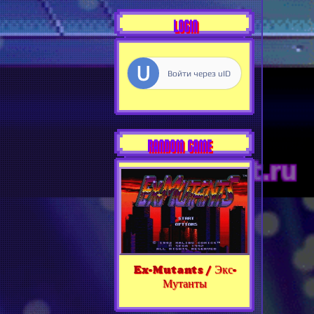
LOGIN
Войти через uID
RANDOM GAME
Ex-Mutants / Экс-
Мутанты