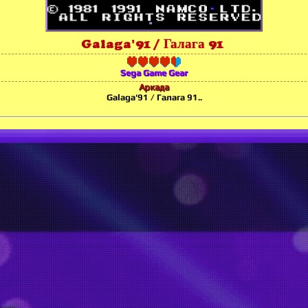
Galaga'91 / Галага 91
Sega Game Gear
Аркада
Galaga'91 / Галага 91..