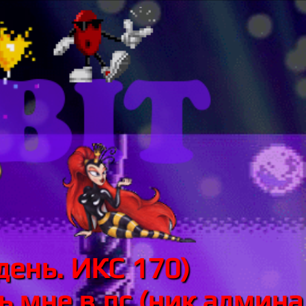
день. ИКС 170)
 мне в лс (ник админа