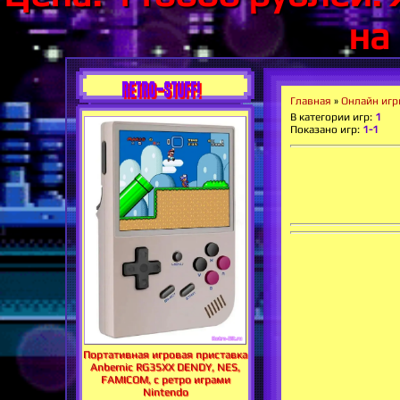
на
RETRO-STUFF!
Главная
»
Онлайн иг
В категории игр
:
1
Показано игр
:
1-1
Портативная игровая приставка
Anbernic RG35XX DENDY, NES,
FAMICOM, с ретро играми
Nintendo