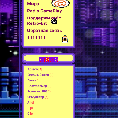
Мира
Radio GamePlay
Поддержи сайт
Retro-Bit
Обратная связь
1111111
CATEGORIES
Аркада
[1]
Боевик, Экшен
[2]
Гонки
[1]
Платформер
[3]
Ролевая, RPG
[2]
Симулятор
[1]
A
[0]
B
[0]
C
[0]