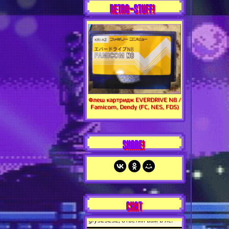
RETRO-STUFF!
Флеш картридж EVERDRIVE N8 /
Famicom, Dendy (FC, NES, FDS)
SHARE!
CHAT