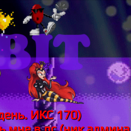
день. ИКС 170)
 мне в лс (ник админа