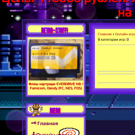
на
RETRO-STUFF!
Главная
»
Онлайн иг
В категории игр
:
0
Флеш картридж EVERDRIVE N8 /
Famicom, Dendy (FC, NES, FDS)
MENU
🗝 Главная
🕹Онлайн игры