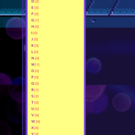
D
[2]
E
[0]
F
[0]
G
[1]
H
[0]
I
[0]
J
[0]
K
[0]
L
[0]
N
[0]
M
[1]
O
[0]
P
[0]
Q
[0]
R
[1]
S
[2]
T
[0]
U
[0]
V
[0]
W
[0]
X
[0]
Y
[0]