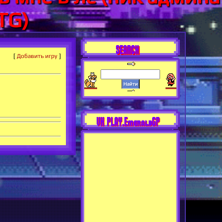
TG)
SEARCH
[
Добавить игру
]
VK PLAY.EmeraldGP