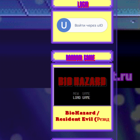
LOGIN
Войти через uID
RANDOM GAME
BioHazard /
Resident Evil (Резид