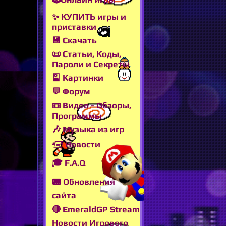
✨ КУПИТЬ игры и
приставки
💾 Скачать
📜 Статьи, Коды,
Пароли и Секреты
🎴 Картинки
💬 Форум
📼 Видео - Обзоры,
Программы
🎶 Музыка из игр
🖅 Новости
🎓 F.A.Q
📟 Обновления
сайта
🔴 EmeraldGP Stream
Новости Игрового