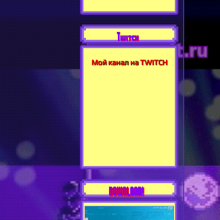
Twitch
Мой канал на TWITCH
DOWNLOAD!