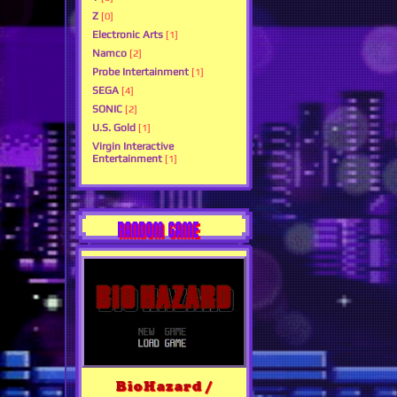
Z
[0]
Electronic Arts
[1]
Namco
[2]
Probe Intertainment
[1]
SEGA
[4]
SONIC
[2]
U.S. Gold
[1]
Virgin Interactive
Entertainment
[1]
RANDOM GAME
BioHazard /