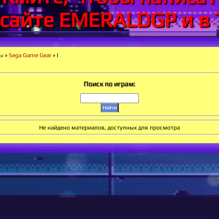
 сайте EMERALDGP и в 
ры
»
Sega Game Gear
» I
Поиск по играм:
Не найдено материалов, доступных для просмотра