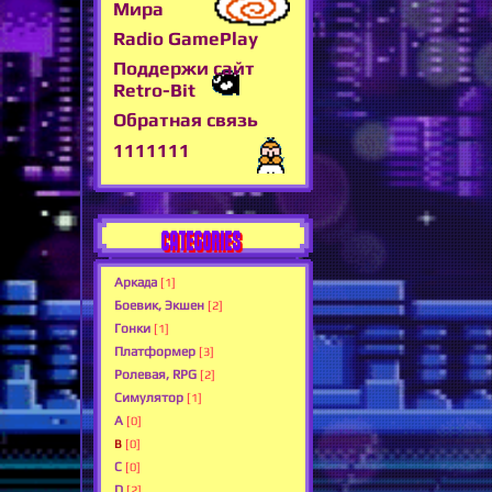
Мира
Radio GamePlay
Поддержи сайт
Retro-Bit
Обратная связь
1111111
CATEGORIES
Аркада
[1]
Боевик, Экшен
[2]
Гонки
[1]
Платформер
[3]
Ролевая, RPG
[2]
Симулятор
[1]
A
[0]
B
[0]
C
[0]
D
[2]