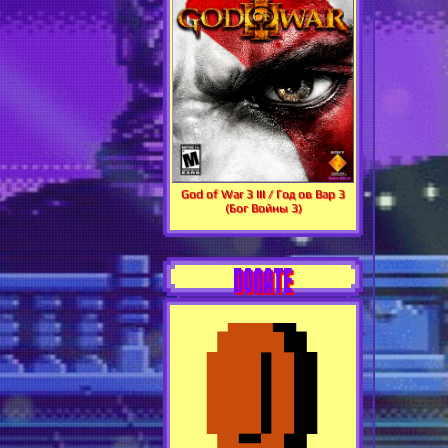
God of War 3 III / Год ов Вар 3
(Бог Войны 3)
DONATE