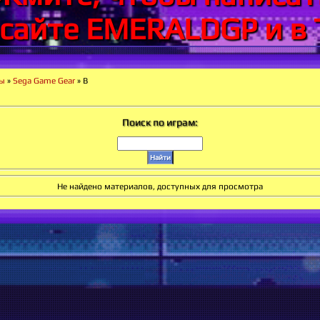
 сайте EMERALDGP и в 
ры
»
Sega Game Gear
» B
Поиск по играм:
Не найдено материалов, доступных для просмотра