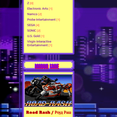
Z
[0]
Electronic Arts
[1]
Namco
[2]
Probe Intertainment
[1]
SEGA
[4]
SONIC
[2]
U.S. Gold
[1]
Virgin Interactive
Entertainment
[1]
RANDOM GAME
Road Rash / Роуд Раш