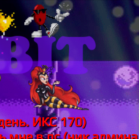
день. ИКС 170)
 мне в лс (ник админа