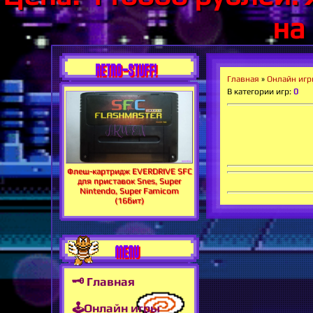
на
RETRO-STUFF!
Главная
»
Онлайн иг
В категории игр
:
0
Флеш-картридж EVERDRIVE SFC
для приставок Snes, Super
Nintendo, Super Famicom
(16бит)
MENU
🗝 Главная
🕹Онлайн игры