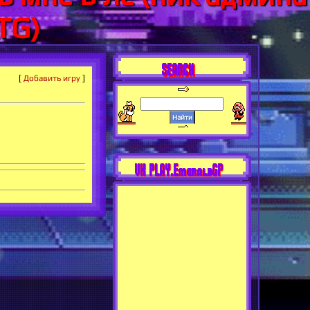
TG)
SEARCH
[
Добавить игру
]
VK PLAY.EmeraldGP