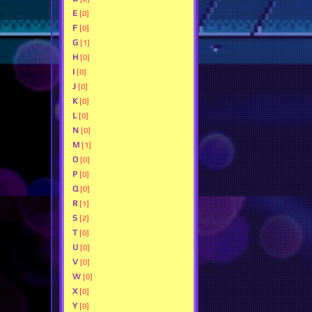
E
[0]
F
[0]
G
[1]
H
[0]
I
[0]
J
[0]
K
[0]
L
[0]
N
[0]
M
[1]
O
[0]
P
[0]
Q
[0]
R
[1]
S
[2]
T
[0]
U
[0]
V
[0]
W
[0]
X
[0]
Y
[0]