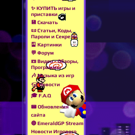
✨ КУПИТЬ игры и
приставки
💾 Скачать
📜 Статьи, Коды,
Пароли и Секреты
🎴 Картинки
💬 Форум
📼 Видео - Обзоры,
Программы
🎶 Музыка из игр
🖅 Новости
🎓 F.A.Q
📟 Обновления
сайта
🔴 EmeraldGP Stream
Новости Игрового