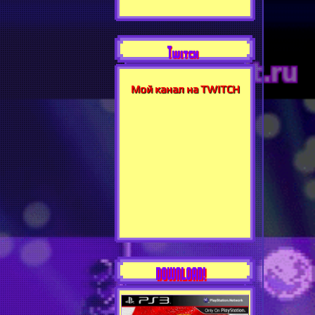
Twitch
Мой канал на TWITCH
DOWNLOAD!