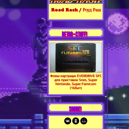
Road Rash / Роуд Раш
RETRO-STUFF!
Флеш-картридж EVERDRIVE SFC
для приставок Snes, Super
Nintendo, Super Famicom
(16бит)
SHARE!