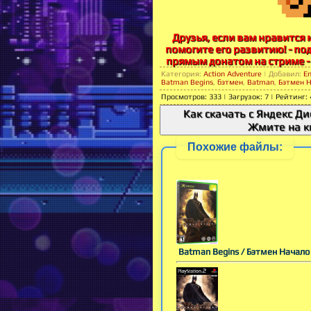
Друзья, если вам нравится м
помогите его развитию! - по
прямым донатом на стриме -
Категория
:
Action Adventure
|
Добавил
:
E
Batman Begins
,
бэтмен
,
Batman
,
Бэтмен 
Просмотров
:
333
|
Загрузок
:
7
|
Рейтинг
:
Как скачать с Яндекс Ди
Жмите на к
Похожие файлы:
Batman Begins / Бэтмен Начало