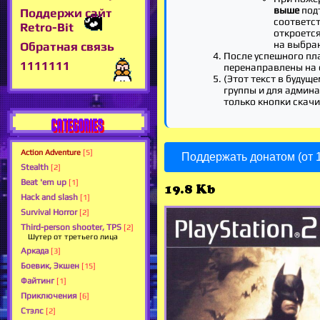
выше
подт
Поддержи сайт
соответс
Retro-Bit
откроетс
на выбра
Обратная связь
После успешного пл
1111111
перенаправлены на 
(Этот текст в будуще
группы и для админа,
только кнопки скачи
CATEGORIES
Action Adventure
[5]
Поддержать донатом (от 1
Stealth
[2]
Beat 'em up
[1]
19.8 Kb
Hack and slash
[1]
Survival Horror
[2]
Third-person shooter, TPS
[2]
Шутер от третьего лица
Аркада
[3]
Боевик, Экшен
[15]
Файтинг
[1]
Приключения
[6]
Стэлс
[2]