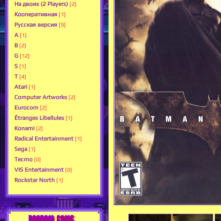
На двоих (2 Players)
[2]
Кооперативная
[1]
Русская версия
[9]
A
[1]
B
[2]
G
[12]
S
[1]
T
[4]
Atari
[1]
Computer Artworks
[2]
Eurocom
[2]
Étranges Libellules
[1]
Konami
[2]
Radical Entertainment
[1]
Sega
[1]
Tecmo
[0]
VIS Entertainment
[0]
Rockstar North
[1]
RANDOM GAME