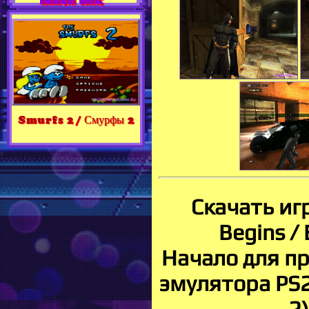
Smurfs 2 / Смурфы 2
Скачать иг
Begins /
Начало для п
эмулятора PS2
2)