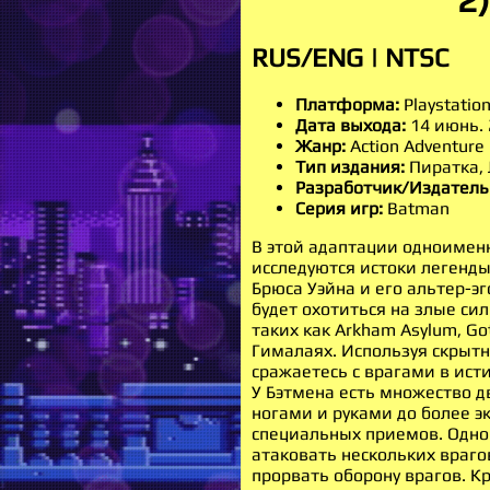
RUS/ENG | NTSC
Платформа:
Playstation
Дата выхода:
14 июнь. 
Жанр:
Action Adventure
Тип издания:
Пиратка,
Разработчик/Издатель
Серия игр:
Batman
В этой адаптации одноиме
исследуются истоки легенды
Брюса Уэйна и его альтер-эг
будет охотиться на злые си
таких как Arkham Asylum, Got
Гималаях. Используя скрытн
сражаетесь с врагами в ист
У Бэтмена есть множество д
ногами и руками до более э
специальных приемов. Одн
атаковать нескольких врагов
прорвать оборону врагов. К