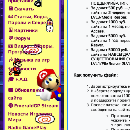
приставки
ПОДДЕРЖИВАЛИ!).
За донат 500 руб.
— 
💾 Скачать
сайта на
2 недели
, 
📜 Статьи, Коды,
LVL3/Media Reaper
.
Пароли и Секреты
За донат 1000 руб.
—
сайта на
1 месяц
, п
🎴 Картинки
Access
.
За донат 5000 руб.
—
💬 Форум
сайта на
1 год
, пере
Reaver
.
📼 Видео - Обзоры,
За донат 50000 руб.
Программы
сайта на
НАВСЕГДА/
СУЩЕСТВОВАНИЯ С
🎶 Музыка из игр
LVL1/File Reaver 2LV
🖅 Новости
Как получить файл:
🎓 F.A.Q
Зарегистрируйтесь н
📟 Обновления
Выберите подходящ
пожертвования (100,
сайта
и поддержите проект
После платежа напи
🔴 EmeraldGP Stream
сообщения на сайте
Новости Игрового
При поже
Мира
укажите, 
я пришлю
Radio GamePlay
При поже