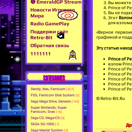
🔴 EmeraldGP Stream
Вы можете
Prince of 
Новости Игрового
Вы не подх
Мира
Этот
Взло
для взлома
Radio GamePlay
Поддержи сайт
«Верное первои
графикой и подд
Retro-Bit
Обратная связь
Эту статью нахо
1111111
Prince of Pe
взлом Prince
Prince of Pe
Prince of P
CATEGORIES
Prince of Pe
Prince of Pe
Prince of P
Dendy, Nes, Famicom
[457]
FDS, Famicom Disk System
[5]
© Retro-Bit.Ru
Sega Mega Drive, Genesis
[143]
Super Nintendo, Super
Famicom, Snes
[16]
Sega CD, Mega-CD
[0]
SEGA SG-1000
Др
[1]
Sega Master System
[3]