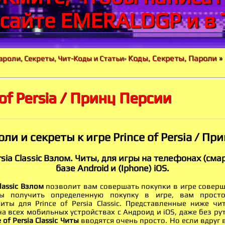
 сайте EMERALDGP и в 
Коды, Секреты, Пароли
»
ароли, Секреты, Чит-Коды и Статьи
»
 of Persia / Принц Персии
оли и секреты к игре Prince of Persia / Пр
ersia Classic Взлом. Читы, для игры на телефонах (см
базе Android и (Iphone) iOS.
Classic Взлом
позволит вам совершать покупки в игре соверш
ы получить определенную покупку в игре, вам прост
иты для Prince of Persia Classic. Представленные ниже чи
 всех мобильных устройствах с Андроид и iOS, даже без рут (
e of Persia Classic Читы
вводятся очень просто. Но если вдруг 