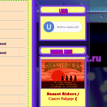
LOGIN
Войти через uID
Тень и Пламя)
RANDOM GAME
Тень и Пламя)
Sunset Riders /
Сансет Райдерс (