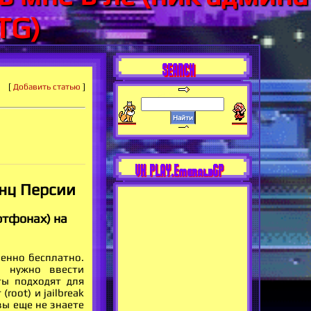
TG)
SEARCH
[
Добавить статью
]
VK PLAY.EmeraldGP
инц Персии
артфонах) на
енно бесплатно.
о нужно ввести
ты подходят для
root) и jailbreak
вы еще не знаете