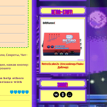
RETRO-STUFF!
оли, Секреты, Чит-
RetroScaler2x (Апскейлер/Лайн-
дел, нажав кнопку:
Даблер)
орошего
an help others
erience with
SHARE!