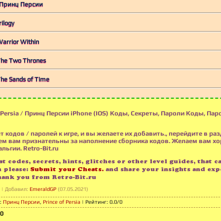
 / Принц Персии
rilogy
 Warrior Within
 The Two Thrones
 The Sands of Time
 Persia / Принц Персии iPhone (IOS) Коды, Секреты, Пароли Коды, Пар
т кодов / паролей к игре, и вы желаете их добавить., перейдите в раз
м вам признательны за наполнение сборника кодов. Желаем вам х
льгии. Retro-Bit.ru
t codes, secrets, hints, glitches or other level guides, that c
n please:
Submit your Cheats.
and share your insights and exp
hank you from Retro-Bit.ru
|
Добавил
:
EmeraldGP
(07.05.2021)
:
Принц Персии
,
Prince of Persia
|
Рейтинг
:
0.0
/
0
0