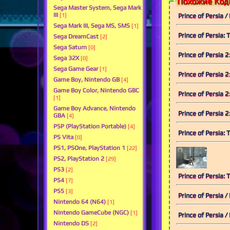
Похожие Коды
Sega Master System, Sega Mark
III
Prince of Persia
[1]
Sega Mark III, Sega MS, SMS
[1]
Prince of Persia
Sega DreamCast
[2]
Sega Saturn
[0]
Prince of Persia 
Sega 32X
[0]
Sega Game Gear
[1]
Prince of Persia 
Game Boy, Nintendo GB
[4]
Game Boy Color, Nintendo GBC
[1]
Game Boy Advance, Nintendo
GBA
[4]
PSP (PlayStation Portable)
[4]
Prince of Persia
PS Vita
[0]
PS1, PSOne, PlayStation 1
[22]
PS2, PlayStation 2
[29]
PS3
[2]
Prince of Persia
PS4
[7]
PS5
[3]
Prince of Persia
Nintendo 64 (N64)
[1]
Nintendo GameCube (NGC)
[1]
Prince of Persia
Nintendo DS
[2]