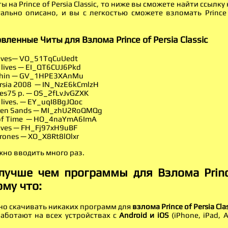
ы на Prince of Persia Classic, то ниже вы сможете найти ссылку
ально описано, и вы с легкостью сможете взломать Prince of
вленные Читы для Взлома Prince of Persia Classic
 lives— VO_51TqCuUedt
 lives — EI_QT6CUJ6Pkd
ithin — GV_1HPE3XAnMu
Persia 2008 — IN_NzE6kCmlzH
ives75 р. — OS_2fLvJvGZXK
 lives. — EY_uqI8BgJQoc
ten Sands — MI_zhU2RoQMQg
 of Time — HO_4naYmA6ImA
lives — FH_Fj97xH9uBF
rones — XO_X8Rt8lOlxr
жно вводить много раз.
лучше чем программы для Взлома Prince
ому что:
но скачивать никаких программ для
взлома Prince of Persia Cla
аботают на всех устройствах с
Android и iOS
(iPhone, iPad,