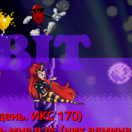
день. ИКС 170)
 мне в лс (ник админа