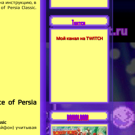
 на инструкцию, в
 Persia Classic.
Twitch
Мой канал на TWITCH
 of Persia
DOWNLOAD!
ssic
 Айфон) учитывая