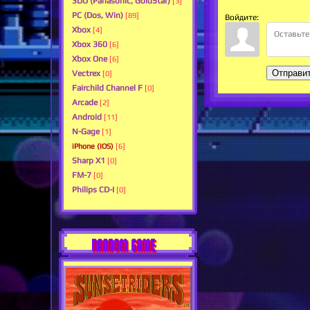
3DO (Panasonic, GoldStar)
[3]
PC (Dos, Win)
[89]
Войдите:
Xbox
[4]
Xbox 360
[6]
Xbox One
[6]
Отправи
Vectrex
[0]
Fairchild Channel F
[0]
Arcade
[2]
Android
[11]
N-Gage
[1]
iPhone (IOS)
[6]
Sharp X1
[0]
FM-7
[0]
Philips CD-I
[0]
RANDOM GAME