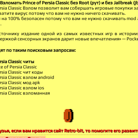
Взломать Prince of Persia Classic без Root (рут) и без Jailbreak (j
Persia Classic Взлом позволит вам собершать игровые покупки з
ватите вирус потому что вам не нужно ничего скачивать.
м
на 100% безопасен потому что вам не нужно скачивать mod 
.
сточнику издание одной из самых известных игр в истории
ержкой сенсорных экранов дарит новые впечатления» — Pock
дят по таким поисковым запросам:
rsia Classic читы
 of Persia Classic
rsia Classic чит коды
ersia Classic взлом android
rsia Classic мод apk
rsia Classic взлом ios
ersia Classic взломанная
узья, если вам нравится сайт Retro-bit, то помогите его развит