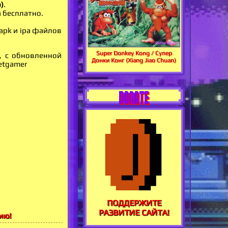
b)
.
а бесплатно.
apk и ipa файлов
Super Donkey Kong / Супер
, с обновленной
Донки Конг (Xiang Jiao Chuan)
etgamer
DONATE
ПОДДЕРЖИТЕ
РАЗВИТИЕ САЙТА!
ию!