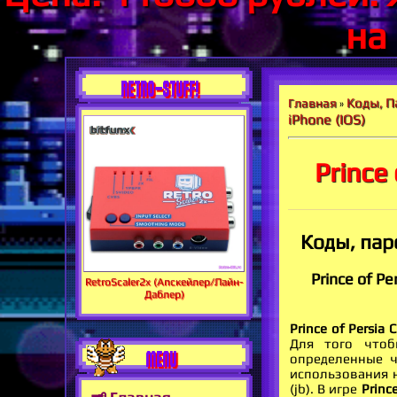
на
RETRO-STUFF!
Коды, П
Главная
»
iPhone (IOS)
Prince
Коды, пар
Prince of P
RetroScaler2x (Апскейлер/Лайн-
Даблер)
Prince of Persia 
Для того чтоб
MENU
определенные ч
использования на
(jb). В игре
Princ