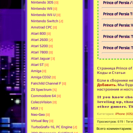
Prince of Persia
Nintendo 3DS
[0]
Nintendo Wii
[0]
Prince of Persia T
Nintendo Wii U
[0]
Nintendo Switch
[2]
Prince of Persia:
Amstrad CPC
[0]
Atari 800
[0]
Prince of Persia:
Atari 2600
[2]
Atari 5200
[0]
Prince of Persia:
Atari 7800
[0]
Atari Jaguar
[3]
Atari ST
[0]
Страница Prince of
Amiga
[0]
Коды и Статьи
Amiga CD32
[0]
Если в сборнике не
Fairchild Channel F
[0]
Добавить.
Мы буде
настроения и носта
ZX Spectrum
[5]
Commodore 64
[0]
If you know chea
leveling up, the
ColecoVision
[0]
other gamers. T
MSX
[1]
Категория
:
iPhone (IOS)
Neo-Geo
[0]
Virtual Boy
[0]
Просмотров
:
619
|
Теги
TurboGrafx-16, PC Engine
[2]
Всего комментариев
: