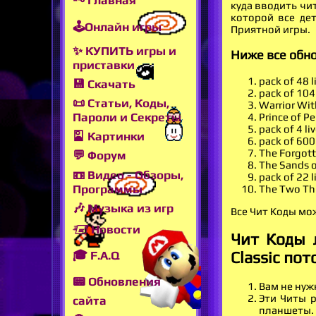
🗝 Главная
куда вводить чит
которой все дет
🕹Онлайн игры
Приятной игры.
✨ КУПИТЬ игры и
Ниже все обно
приставки
pack of 48
💾 Скачать
pack of 104
📜 Статьи, Коды,
Warrior W
Пароли и Секреты
Prince of 
pack of 4 l
🎴 Картинки
pack of 600
The Forgot
💬 Форум
The Sands
📼 Видео - Обзоры,
pack of 22 
Программы
The Two Th
🎶 Музыка из игр
Все Чит Коды мо
🖅 Новости
Чит Коды 
Classic пот
🎓 F.A.Q
📟 Обновления
Вам не нуж
Эти Читы р
сайта
планшеты.