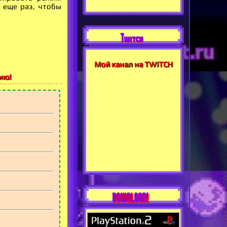
 еще раз, чтобы
Twitch
Мой канал на TWITCH
ию!
DOWNLOAD!