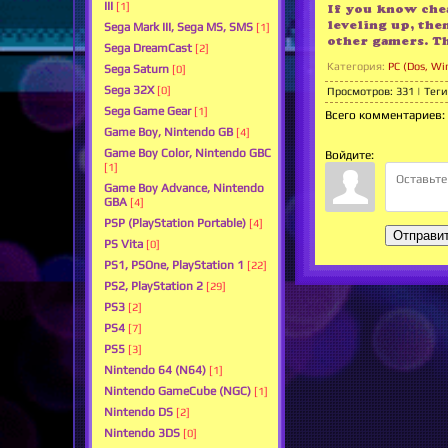
III
[1]
If you know chea
leveling up, the
Sega Mark III, Sega MS, SMS
[1]
other gamers. T
Sega DreamCast
[2]
Категория
:
PC (Dos, Wi
Sega Saturn
[0]
Sega 32X
[0]
Просмотров
:
331
|
Теги
Sega Game Gear
[1]
Всего комментариев
:
Game Boy, Nintendo GB
[4]
Game Boy Color, Nintendo GBC
Войдите:
[1]
Game Boy Advance, Nintendo
GBA
[4]
PSP (PlayStation Portable)
[4]
Отправи
PS Vita
[0]
PS1, PSOne, PlayStation 1
[22]
PS2, PlayStation 2
[29]
PS3
[2]
PS4
[7]
PS5
[3]
Nintendo 64 (N64)
[1]
Nintendo GameCube (NGC)
[1]
Nintendo DS
[2]
Nintendo 3DS
[0]