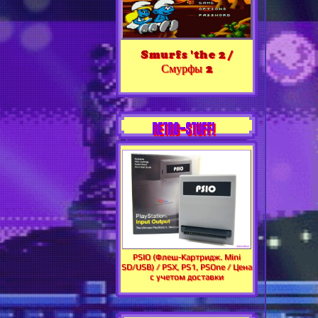
Smurfs 'the 2 /
Смурфы 2
RETRO-STUFF!
PSIO (Флеш-Картридж. Mini
SD/USB) / PSX, PS1, PSOne / Цена
с учетом доставки