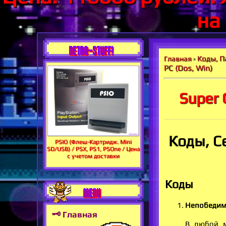
на
RETRO-STUFF!
Коды, П
Главная
»
PC (Dos, Win)
Super 
Коды, С
PSIO (Флеш-Картридж. Mini
SD/USB) / PSX, PS1, PSOne / Цена
с учетом доставки
Коды
MENU
Непобедим
🗝 Главная
В любой м