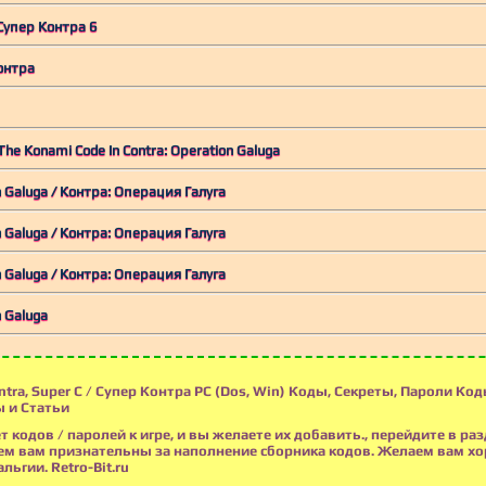
 Супер Контра 6
Контра
he Konami Code In Contra: Operation Galuga
n Galuga / Контра: Операция Галуга
n Galuga / Контра: Операция Галуга
n Galuga / Контра: Операция Галуга
n Galuga
tra, Super C / Супер Контра PC (Dos, Win) Коды, Секреты, Пароли Код
 и Статьи
т кодов / паролей к игре, и вы желаете их добавить., перейдите в раз
м вам признательны за наполнение сборника кодов. Желаем вам х
льгии. Retro-Bit.ru