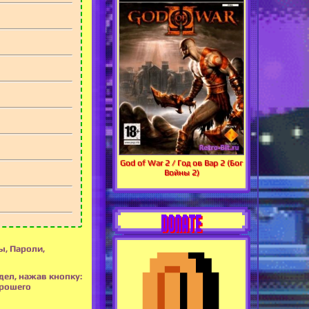
God of War 2 / Год ов Вар 2 (Бог
Войны 2)
DONATE
ы, Пароли,
дел, нажав кнопку:
орошего