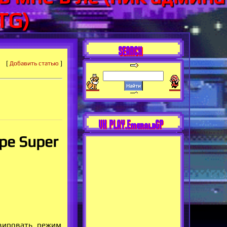
TG)
SEARCH
[
Добавить статью
]
VK PLAY.EmeraldGP
ре Super
вировать режим