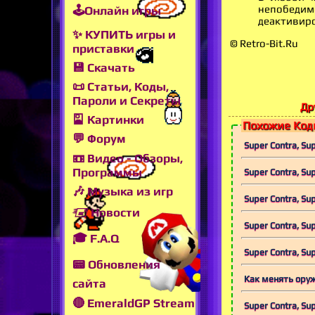
непобедим
🕹Онлайн игры
деактивир
✨ КУПИТЬ игры и
© Retro-Bit.Ru
приставки
💾 Скачать
📜 Статьи, Коды,
Пароли и Секреты
Др
🎴 Картинки
Похожие Коды
💬 Форум
Super Contra, Su
📼 Видео - Обзоры,
Программы
Super Contra, Su
🎶 Музыка из игр
Super Contra, Su
🖅 Новости
Super Contra, Su
🎓 F.A.Q
Super Contra, Su
📟 Обновления
Как менять оруж
сайта
🔴 EmeraldGP Stream
Super Contra, Su