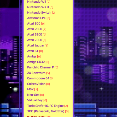
Nintendo Wii
[0]
Nintendo Wii U
[0]
Nintendo Switch
[2]
Amstrad CPC
[0]
Atari 800
[0]
Atari 2600
[2]
Atari 5200
[0]
Atari 7800
[0]
Atari Jaguar
[3]
Atari ST
[0]
Amiga
[0]
Amiga CD32
[0]
Fairchild Channel F
[0]
ZX Spectrum
[5]
Commodore 64
[0]
ColecoVision
[0]
MSX
[1]
Neo-Geo
[0]
Virtual Boy
[0]
TurboGrafx-16, PC Engine
[2]
3DO (Panasonic, GoldStar)
[3]
PC (Dos, Win)
[89]