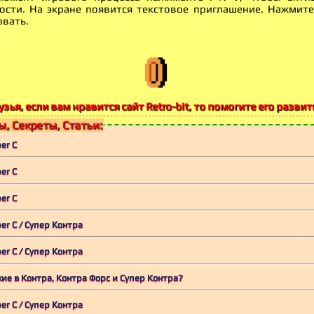
ости. На экране появится текстовое приглашение. Нажмите
овать.
узья, если вам нравится сайт Retro-bit, то помогите его развит
, Секреты, Статьи:
per C
per C
per C
per C / Супер Контра
per C / Супер Контра
ие в Контра, Контра Форс и Супер Контра?
per C / Супер Контра