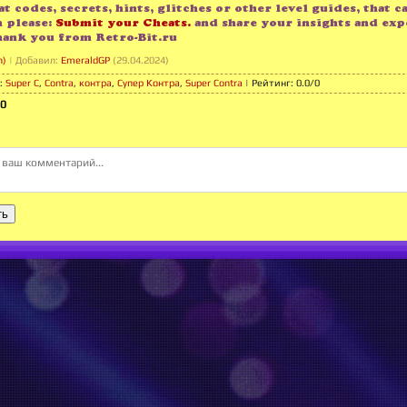
t codes, secrets, hints, glitches or other level guides, that c
n please:
Submit your Cheats.
and share your insights and exp
hank you from Retro-Bit.ru
n)
|
Добавил
:
EmeraldGP
(29.04.2024)
:
Super C
,
Contra
,
контра
,
Супер Контра
,
Super Contra
|
Рейтинг
:
0.0
/
0
0
ть