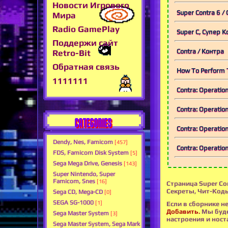
Новости Игрового
Super Contra 6 /
Мира
Radio GamePlay
Super C, Супер 
Поддержи сайт
Contra / Контра
Retro-Bit
Обратная связь
How To Perform T
1111111
Contra: Operatio
Contra: Operatio
CATEGORIES
Contra: Operatio
Dendy, Nes, Famicom
[457]
Contra: Operatio
FDS, Famicom Disk System
[5]
Sega Mega Drive, Genesis
[143]
Super Nintendo, Super
Famicom, Snes
[16]
Страница Super Con
Секреты, Чит-Коды
Sega CD, Mega-CD
[0]
SEGA SG-1000
[1]
Если в сборнике не
Добавить.
Мы буде
Sega Master System
[3]
настроения и носта
Sega Master System, Sega Mark