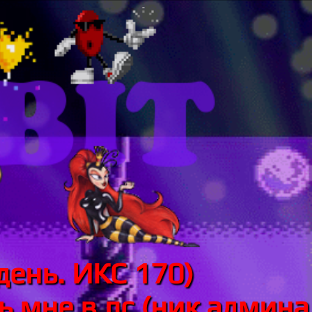
день. ИКС 170)
 мне в лс (ник админа