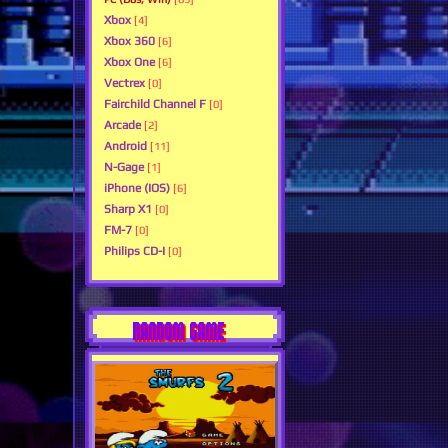
Xbox
[4]
Xbox 360
[6]
Xbox One
[6]
Vectrex
[0]
Fairchild Channel F
[0]
Arcade
[2]
Android
[11]
N-Gage
[1]
iPhone (IOS)
[6]
Sharp X1
[0]
FM-7
[0]
Philips CD-I
[0]
RANDOM GAME