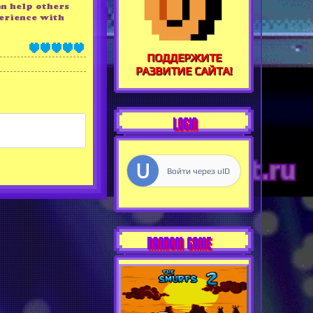
an help others
erience with
ПОДДЕРЖИТЕ
РАЗВИТИЕ САЙТА!
LOGIN
Войти через uID
RANDOM GAME