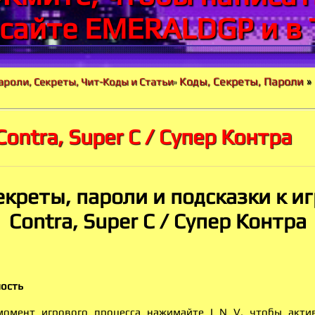
 сайте EMERALDGP и в 
Коды, Секреты, Пароли
»
ароли, Секреты, Чит-Коды и Статьи
»
Contra, Super C / Супер Контра
екреты, пароли и подсказки к иг
Contra, Super C / Супер Контра
ость
омент игрового процесса нажимайте I N V, чтобы акти