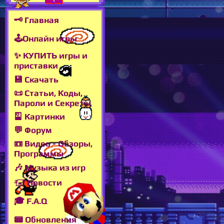
🗝 Главная
🕹Онлайн игры
✨ КУПИТЬ игры и
приставки
💾 Скачать
📜 Статьи, Коды,
Пароли и Секреты
🎴 Картинки
💬 Форум
📼 Видео - Обзоры,
Программы
🎶 Музыка из игр
🖅 Новости
🎓 F.A.Q
📟 Обновления