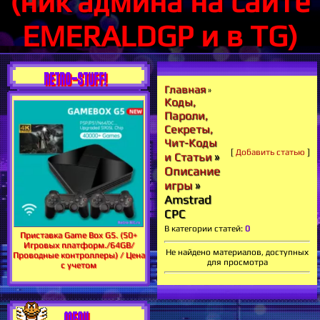
(ник админа на сайте
EMERALDGP и в TG)
RETRO-STUFF!
Главная
»
Коды,
Пароли,
Секреты,
Чит-Коды
[
Добавить статью
]
»
и Статьи
Описание
игры
»
Amstrad
CPC
В категории статей
:
0
Приставка Game Box G5. (50+
Игровых платформ./64GB/
Не найдено материалов, доступных
Проводные контроллеры) / Цена
для просмотра
с учетом
MENU