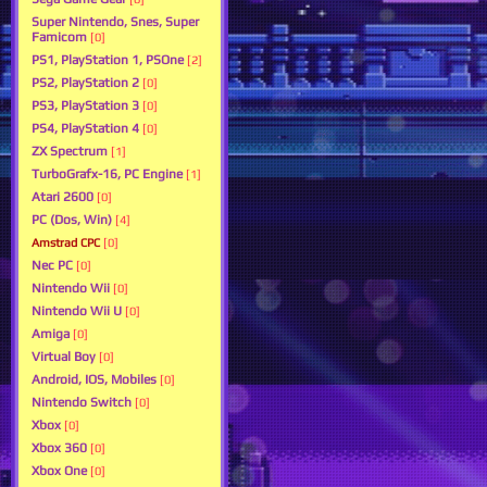
Super Nintendo, Snes, Super
Famicom
[0]
PS1, PlayStation 1, PSOne
[2]
PS2, PlayStation 2
[0]
PS3, PlayStation 3
[0]
PS4, PlayStation 4
[0]
ZX Spectrum
[1]
TurboGrafx-16, PC Engine
[1]
Atari 2600
[0]
PC (Dos, Win)
[4]
Amstrad CPC
[0]
Nec PC
[0]
Nintendo Wii
[0]
Nintendo Wii U
[0]
Amiga
[0]
Virtual Boy
[0]
Android, IOS, Mobiles
[0]
Nintendo Switch
[0]
Xbox
[0]
Xbox 360
[0]
Xbox One
[0]