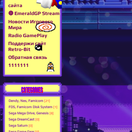
сайта
🔴 EmeraldGP Stream
Новости Игрового
Мира
Radio GamePlay
Поддержи сайт
Retro-Bit
Обратная связь
1111111
CATEGORIES
Dendy, Nes, Famicom
[21]
FDS, Famicom Disk System
[1]
Sega Mega Drive, Genesis
[8]
Sega DreamCast
[0]
Sega Saturn
[0]
Sega Game Gear
[0]