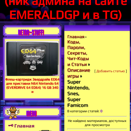
(ник админа на сайте
EMERALDGP и в TG)
RETRO-STUFF!
Главная
»
Коды,
Пароли,
Секреты,
Чит-Коды
»
и Статьи
Описание
[
Добавить статью
]
игры
»
Флеш-картридж Эвердрайв ED64
Super
для приставки N64 Nintendo 64
Nintendo,
(EVERDRIVE 64 ED64) 16 GB 340
и
Snes,
Super
Famicom
MENU
В категории статей
:
0
Не найдено материалов, доступных
🗝 Главная
для просмотра