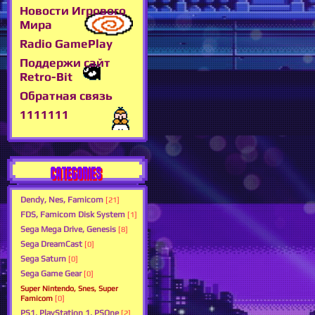
Новости Игрового
Мира
Radio GamePlay
Поддержи сайт
Retro-Bit
Обратная связь
1111111
CATEGORIES
Dendy, Nes, Famicom
[21]
FDS, Famicom Disk System
[1]
Sega Mega Drive, Genesis
[8]
Sega DreamCast
[0]
Sega Saturn
[0]
Sega Game Gear
[0]
Super Nintendo, Snes, Super
Famicom
[0]
PS1, PlayStation 1, PSOne
[2]