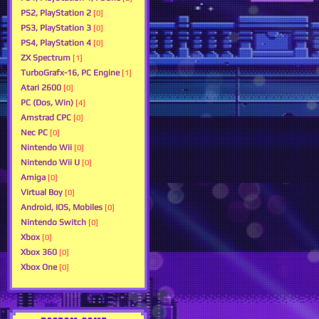
PS2, PlayStation 2
[0]
PS3, PlayStation 3
[0]
PS4, PlayStation 4
[0]
ZX Spectrum
[1]
TurboGrafx-16, PC Engine
[1]
Atari 2600
[0]
PC (Dos, Win)
[4]
Amstrad CPC
[0]
Nec PC
[0]
Nintendo Wii
[0]
Nintendo Wii U
[0]
Amiga
[0]
Virtual Boy
[0]
Android, IOS, Mobiles
[0]
Nintendo Switch
[0]
Xbox
[0]
Xbox 360
[0]
Xbox One
[0]