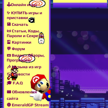
🕹Онлайн игры
✨ КУПИТЬ игры и
приставки
💾 Скачать
📜 Статьи, Коды,
Пароли и Секреты
🎴 Картинки
💬 Форум
📼 Видео - Обзоры,
Программы
🎶 Музыка из игр
🖅 Новости
🎓 F.A.Q
📟 Обновления
сайта
🔴 EmeraldGP Stream