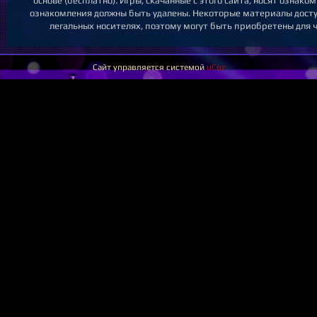
основе (бесплатно). Игры, скачанные с этого сайта, носят ознак
ознакомления должны быть удалены. Некоторые материалы досту
легальных носителях, поэтому могут быть приобретены для 
Сайт управляется системой
uCoz