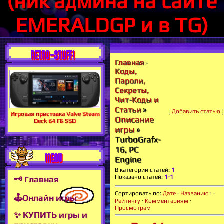
(ник админа на сайте
EMERALDGP и в TG)
RETRO-STUFF!
Главная
»
Коды,
Пароли,
Секреты,
Чит-Коды и
»
Статьи
[
Добавить статью
]
Игровая приставка Valve Steam
Описание
Deck 64 ГБ SSD
игры
»
TurboGrafx-
16, PC
MENU
Engine
В категории статей
:
1
Показано статей
:
1-1
🗝 Главная
Сортировать по
:
Дате
·
Названию
·
🕹Онлайн игры
Рейтингу
·
Комментариям
·
Просмотрам
✨ КУПИТЬ игры и