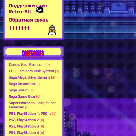
Поддержи сайт
Retro-Bit
Обратная связь
1111111
CATEGORIES
Dendy, Nes, Famicom
[21]
FDS, Famicom Disk System
[1]
Sega Mega Drive, Genesis
[8]
Sega DreamCast
[0]
Sega Saturn
[0]
Sega Game Gear
[0]
Super Nintendo, Snes, Super
Famicom
[0]
PS1, PlayStation 1, PSOne
[2]
PS2, PlayStation 2
[0]
PS3, PlayStation 3
[0]
PS4, PlayStation 4
[0]