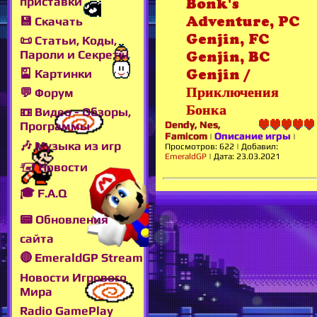
приставки
Bonk's
Adventure, PC
💾 Скачать
Genjin, FC
📜 Статьи, Коды,
Пароли и Секреты
Genjin, BC
🎴 Картинки
Genjin /
Приключения
💬 Форум
Бонка
📼 Видео - Обзоры,
Dendy, Nes,
Программы
Famicom
Описание игры
|
|
🎶 Музыка из игр
Просмотров:
622
|
Добавил:
EmeraldGP
|
Дата:
23.03.2021
🖅 Новости
🎓 F.A.Q
📟 Обновления
сайта
🔴 EmeraldGP Stream
Новости Игрового
Мира
Radio GamePlay