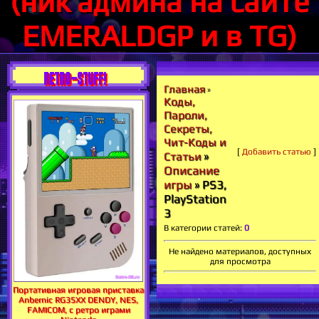
(ник админа на сайте
EMERALDGP и в TG)
RETRO-STUFF!
Главная
»
Коды,
Пароли,
Секреты,
Чит-Коды и
[
Добавить статью
]
»
Статьи
Описание
игры
» PS3,
PlayStation
3
В категории статей
:
0
Не найдено материалов, доступных
для просмотра
Портативная игровая приставка
Anbernic RG35XX DENDY, NES,
FAMICOM, с ретро играми