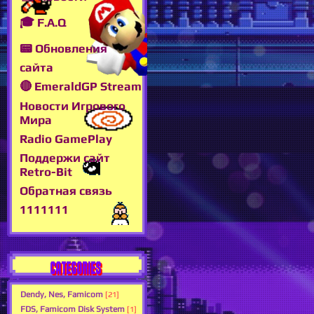
🎓 F.A.Q
📟 Обновления
сайта
🔴 EmeraldGP Stream
Новости Игрового
Мира
Radio GamePlay
Поддержи сайт
Retro-Bit
Обратная связь
1111111
CATEGORIES
Dendy, Nes, Famicom
[21]
FDS, Famicom Disk System
[1]