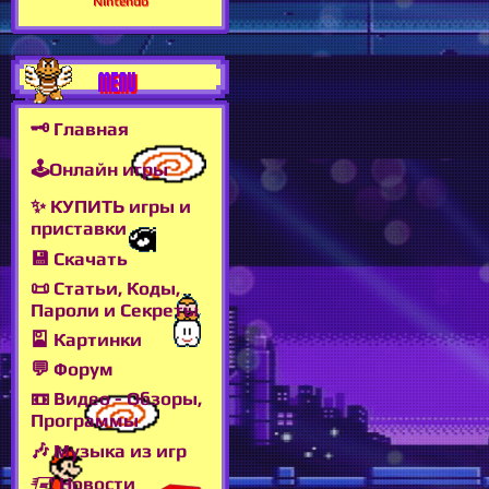
Nintendo
MENU
🗝 Главная
🕹Онлайн игры
✨ КУПИТЬ игры и
приставки
💾 Скачать
📜 Статьи, Коды,
Пароли и Секреты
🎴 Картинки
💬 Форум
📼 Видео - Обзоры,
Программы
🎶 Музыка из игр
🖅 Новости