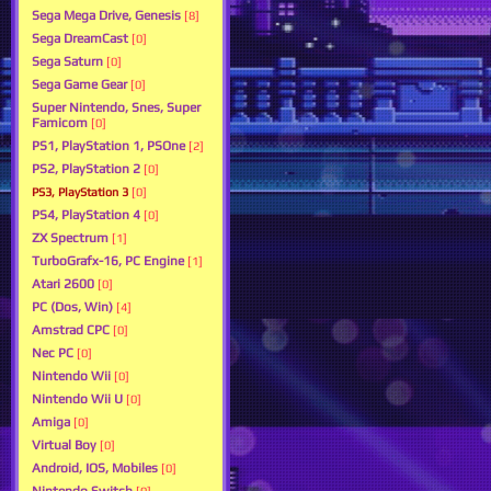
Sega Mega Drive, Genesis
[8]
Sega DreamCast
[0]
Sega Saturn
[0]
Sega Game Gear
[0]
Super Nintendo, Snes, Super
Famicom
[0]
PS1, PlayStation 1, PSOne
[2]
PS2, PlayStation 2
[0]
PS3, PlayStation 3
[0]
PS4, PlayStation 4
[0]
ZX Spectrum
[1]
TurboGrafx-16, PC Engine
[1]
Atari 2600
[0]
PC (Dos, Win)
[4]
Amstrad CPC
[0]
Nec PC
[0]
Nintendo Wii
[0]
Nintendo Wii U
[0]
Amiga
[0]
Virtual Boy
[0]
Android, IOS, Mobiles
[0]