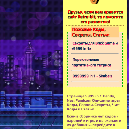
Друзья, если вам нравится
сайт Retro-bit, то помогите
его развитию!
Похожие Коды,
Секреты, Статьи:
Секреты для Brick Game и
«9999 in 1»
Переключение
портативного тетриса
9999999 in 1 - Simba’s
Страница 9999 in 1 Dendy,
Nes, Famicom Описание игры
Коды, Пароли, Секреты, Чит-
Коды и Статьи
Если в сборнике нет кодов /
паролей к игре, и вы желаете
их добавить., перейдите в