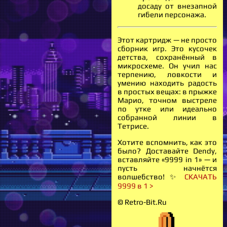
досаду от внезапной
гибели персонажа.
Этот картридж — не просто
сборник игр. Это кусочек
детства, сохранённый в
микросхеме. Он учил нас
терпению, ловкости и
умению находить радость
в простых вещах: в прыжке
Марио, точном выстреле
по утке или идеально
собранной линии в
Тетрисе.
Хотите вспомнить, как это
было? Доставайте Dendy,
вставляйте «9999 in 1» — и
пусть начнётся
волшебство! ✨
СКАЧАТЬ
9999 в 1 >
© Retro-Bit.Ru