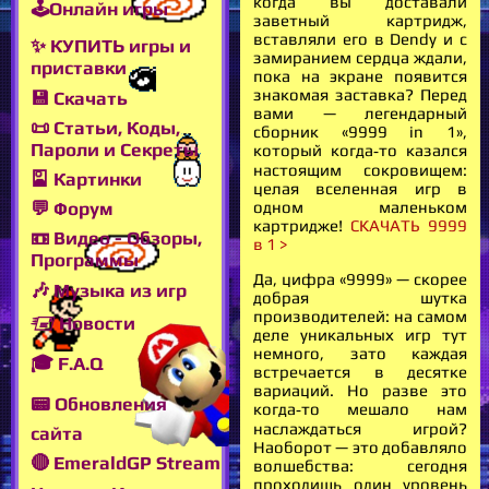
когда вы доставали
🕹Онлайн игры
заветный картридж,
вставляли его в Dendy и с
✨ КУПИТЬ игры и
замиранием сердца ждали,
приставки
пока на экране появится
знакомая заставка? Перед
💾 Скачать
вами — легендарный
📜 Статьи, Коды,
сборник «9999 in 1»,
Пароли и Секреты
который когда‑то казался
настоящим сокровищем:
🎴 Картинки
целая вселенная игр в
💬 Форум
одном маленьком
картридже!
СКАЧАТЬ 9999
📼 Видео - Обзоры,
в 1 >
Программы
Да, цифра «9999» — скорее
🎶 Музыка из игр
добрая шутка
производителей: на самом
🖅 Новости
деле уникальных игр тут
немного, зато каждая
🎓 F.A.Q
встречается в десятке
вариаций. Но разве это
📟 Обновления
когда‑то мешало нам
наслаждаться игрой?
сайта
Наоборот — это добавляло
🔴 EmeraldGP Stream
волшебства: сегодня
проходишь один уровень