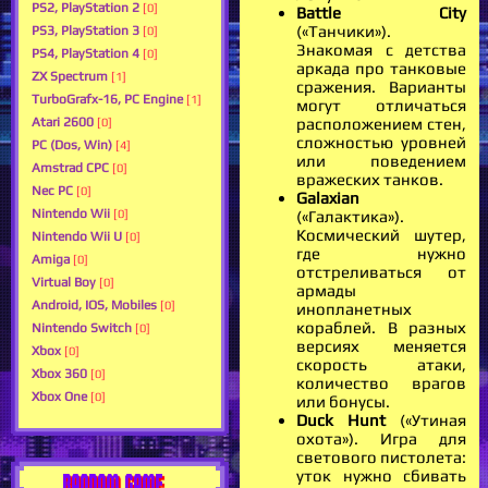
PS2, PlayStation 2
[0]
Battle City
(«Танчики»).
PS3, PlayStation 3
[0]
Знакомая с детства
PS4, PlayStation 4
[0]
аркада про танковые
ZX Spectrum
[1]
сражения. Варианты
TurboGrafx-16, PC Engine
[1]
могут отличаться
Atari 2600
расположением стен,
[0]
сложностью уровней
PC (Dos, Win)
[4]
или поведением
Amstrad CPC
[0]
вражеских танков.
Nec PC
[0]
Galaxian
Nintendo Wii
[0]
(«Галактика»).
Космический шутер,
Nintendo Wii U
[0]
где нужно
Amiga
[0]
отстреливаться от
Virtual Boy
[0]
армады
Android, IOS, Mobiles
[0]
инопланетных
кораблей. В разных
Nintendo Switch
[0]
версиях меняется
Xbox
[0]
скорость атаки,
Xbox 360
[0]
количество врагов
Xbox One
[0]
или бонусы.
Duck Hunt
(«Утиная
охота»). Игра для
светового пистолета:
уток нужно сбивать
RANDOM GAME