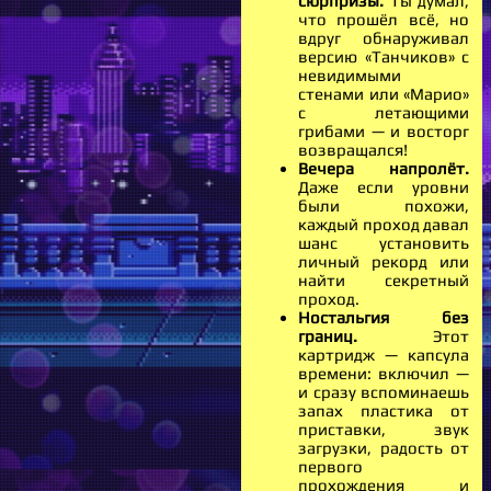
сюрпризы.
Ты думал,
что прошёл всё, но
вдруг обнаруживал
версию «Танчиков» с
невидимыми
стенами или «Марио»
с летающими
грибами — и восторг
возвращался!
Вечера напролёт.
Даже если уровни
были похожи,
каждый проход давал
шанс установить
личный рекорд или
найти секретный
проход.
Ностальгия без
границ.
Этот
картридж — капсула
времени: включил —
и сразу вспоминаешь
запах пластика от
приставки, звук
загрузки, радость от
первого
прохождения и