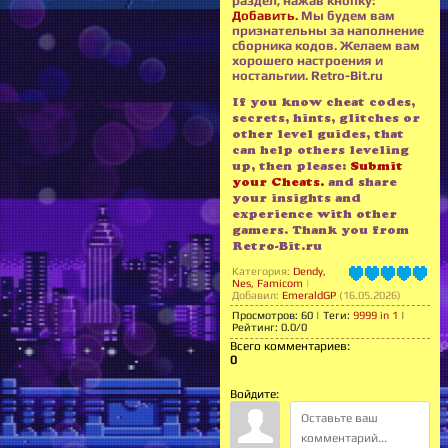
раздел, нажав кнопку:
Добавить.
Мы будем вам
признательны за наполнение
сборника кодов. Желаем вам
хорошего настроения и
ностальгии. Retro-Bit.ru
If you know cheat codes,
secrets, hints, glitches or
other level guides, that
can help others leveling
up, then please:
Submit
your Cheats.
and share
your insights and
experience with other
gamers. Thank you from
Retro-Bit.ru
Категория
:
Dendy,
Nes, Famicom
|
Добавил
:
EmeraldGP
(16.05.2026)
Просмотров
:
60
|
Теги
:
9999 in 1
|
Рейтинг
:
0.0
/
0
Всего комментариев
:
0
Войдите: