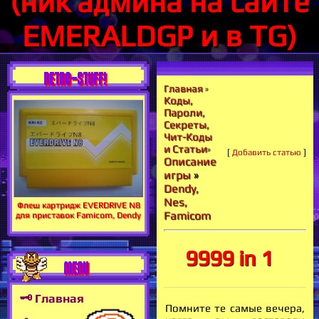
(ник админа на сайте
EMERALDGP и в TG)
RETRO-STUFF!
Главная
»
Коды,
Пароли,
Секреты,
Чит-Коды
и Статьи
»
[
Добавить статью
]
Описание
игры
»
Dendy,
Nes,
Флеш картридж EVERDRIVE N8
Famicom
для приставок Famicom, Dendy
9999 in 1
MENU
🗝 Главная
Помните те самые вечера,