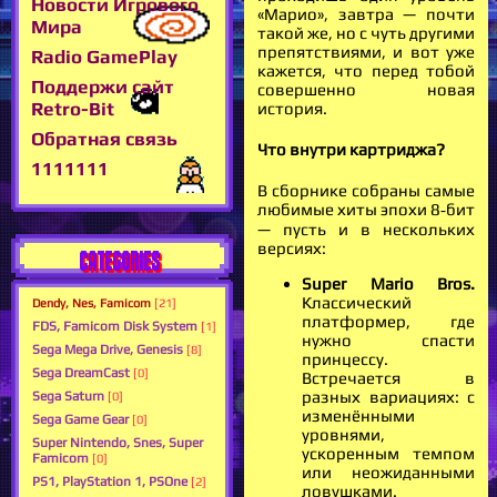
Новости Игрового
«Марио», завтра — почти
Мира
такой же, но с чуть другими
препятствиями, и вот уже
Radio GamePlay
кажется, что перед тобой
Поддержи сайт
совершенно новая
Retro-Bit
история.
Обратная связь
Что внутри картриджа?
1111111
В сборнике собраны самые
любимые хиты эпохи 8‑бит
— пусть и в нескольких
версиях:
CATEGORIES
Super Mario Bros.
Классический
Dendy, Nes, Famicom
[21]
платформер, где
FDS, Famicom Disk System
[1]
нужно спасти
Sega Mega Drive, Genesis
[8]
принцессу.
Sega DreamCast
[0]
Встречается в
разных вариациях: с
Sega Saturn
[0]
изменёнными
Sega Game Gear
[0]
уровнями,
Super Nintendo, Snes, Super
ускоренным темпом
Famicom
[0]
или неожиданными
PS1, PlayStation 1, PSOne
[2]
ловушками.