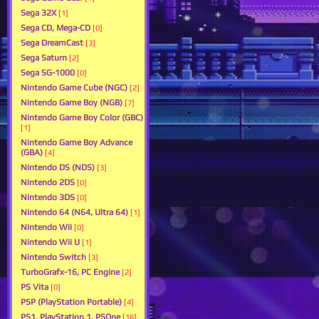
Sega 32X
[1]
Sega CD, Mega-CD
[0]
Sega DreamCast
[3]
Sega Saturn
[2]
Sega SG-1000
[0]
Nintendo Game Cube (NGC)
[2]
Nintendo Game Boy (NGB)
[7]
Nintendo Game Boy Color (GBC)
[1]
Nintendo Game Boy Advance
(GBA)
[4]
Nintendo DS (NDS)
[3]
Nintendo 2DS
[0]
Nintendo 3DS
[0]
Nintendo 64 (N64, Ultra 64)
[1]
Nintendo Wii
[0]
Nintendo Wii U
[1]
Nintendo Switch
[3]
TurboGrafx-16, PC Engine
[2]
PS Vita
[0]
PSP (PlayStation Portable)
[4]
PS1, PlayStation 1, PSOne
[18]