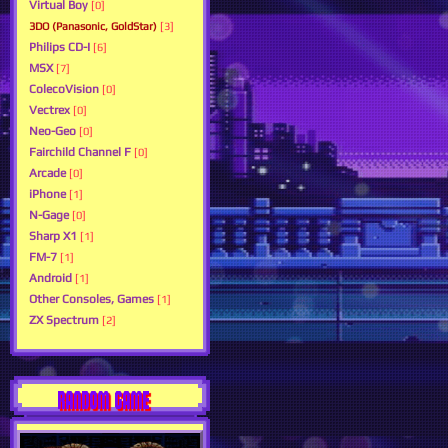
Virtual Boy
[0]
3DO (Panasonic, GoldStar)
[3]
Philips CD-I
[6]
MSX
[7]
ColecoVision
[0]
Vectrex
[0]
Neo-Geo
[0]
Fairchild Channel F
[0]
Arcade
[0]
iPhone
[1]
N-Gage
[0]
Sharp X1
[1]
FM-7
[1]
Android
[1]
Other Consoles, Games
[1]
ZX Spectrum
[2]
RANDOM GAME