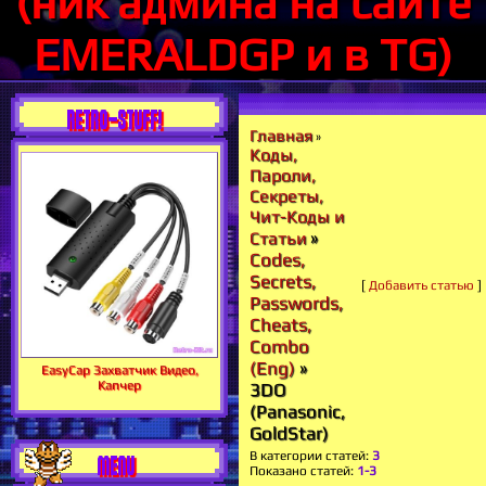
(ник админа на сайте
EMERALDGP и в TG)
RETRO-STUFF!
Главная
»
Коды,
Пароли,
Секреты,
Чит-Коды и
»
Статьи
Codes,
Secrets,
[
Добавить статью
]
Passwords,
Cheats,
Combo
(Eng)
»
EasyCap Захватчик Видео,
Капчер
3DO
(Panasonic,
GoldStar)
В категории статей
:
3
MENU
Показано статей
:
1-3