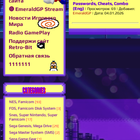
сайта
Passwords, Cheats, Combo
(Eng)
🔴 EmeraldGP Stream
|
Просмотров:
69
|
Добавил:
EmeraldGP
|
Дата:
04.01.2026
Новости Игрового
Мира
Radio GamePlay
Поддержи сайт
Retro-Bit
Обратная связь
1111111
CATEGORIES
NES, Famicom
[93]
FDS, Famicom Disk System
[3]
Snes, Super Nintendo, Super
Famicom
[17]
Sega Genesis, Mega Drive
[29]
Sega Master System (SMS)
[2]
Sega Game Gear
[1]