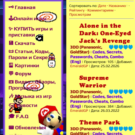
Сортировать по
:
Дате
·
Названию
·
🗝 Главная
Рейтингу
·
Комментариям
·
Просмотрам
🕹Онлайн игры
Alone in the
✨ КУПИТЬ игры и
Dark: One-Eyed
приставки
Jack's Revenge
💾 Скачать
3DO (Panasonic,
📜 Статьи, Коды,
GoldStar)
Codes, Secrets,
|
Пароли и Секреты
Passwords, Cheats, Combo
(Eng)
|
Просмотров:
105
|
Добавил:
🎴 Картинки
EmeraldGP
|
Дата:
25.02.2026
💬 Форум
Supreme
📼 Видео - Обзоры,
Warrior
Программы
3DO (Panasonic,
🎶 Музыка из игр
GoldStar)
Codes, Secrets,
|
Passwords, Cheats, Combo
🖅 Новости
(Eng)
|
Просмотров:
384
|
Добавил:
EmeraldGP
|
Дата:
26.03.2022
🎓 F.A.Q
Theme Park
📟 Обновления
3DO (Panasonic,
GoldStar)
Codes, Secrets,
|