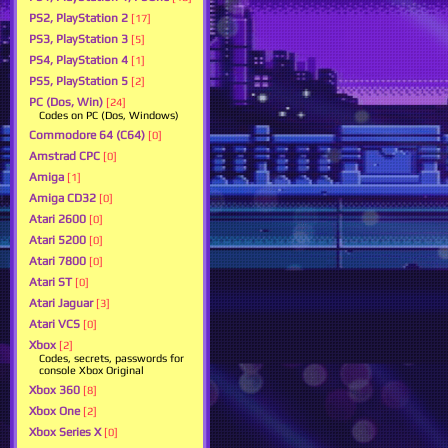
PS2, PlayStation 2
[17]
PS3, PlayStation 3
[5]
PS4, PlayStation 4
[1]
PS5, PlayStation 5
[2]
PC (Dos, Win)
[24]
Codes on PC (Dos, Windows)
Commodore 64 (C64)
[0]
Amstrad CPC
[0]
Amiga
[1]
Amiga CD32
[0]
Atari 2600
[0]
Atari 5200
[0]
Atari 7800
[0]
Atari ST
[0]
Atari Jaguar
[3]
Atari VCS
[0]
Xbox
[2]
Codes, secrets, passwords for
console Xbox Original
Xbox 360
[8]
Xbox One
[2]
Xbox Series X
[0]