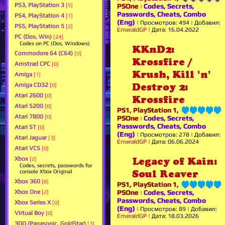
PS3, PlayStation 3
[5]
PSOne
Codes, Secrets,
|
Passwords, Cheats, Combo
PS4, PlayStation 4
[1]
(Eng)
|
Просмотров:
494
|
Добавил:
PS5, PlayStation 5
[2]
EmeraldGP
|
Дата:
16.04.2022
PC (Dos, Win)
[24]
Codes on PC (Dos, Windows)
KKnD2:
Commodore 64 (C64)
[0]
Krossfire /
Amstrad CPC
[0]
Krush, Kill 'n'
Amiga
[1]
Amiga CD32
Destroy 2:
[0]
Atari 2600
[0]
Krossfire
Atari 5200
[0]
PS1, PlayStation 1,
Atari 7800
[0]
PSOne
Codes, Secrets,
|
Passwords, Cheats, Combo
Atari ST
[0]
(Eng)
|
Просмотров:
278
|
Добавил:
Atari Jaguar
[3]
EmeraldGP
|
Дата:
06.06.2024
Atari VCS
[0]
Xbox
[2]
Legacy of Kain:
Codes, secrets, passwords for
console Xbox Original
Soul Reaver
Xbox 360
[8]
PS1, PlayStation 1,
Xbox One
PSOne
Codes, Secrets,
[2]
|
Passwords, Cheats, Combo
Xbox Series X
[0]
(Eng)
|
Просмотров:
89
|
Добавил:
Virtual Boy
[0]
EmeraldGP
|
Дата:
18.03.2026
3DO (Panasonic, GoldStar)
[3]