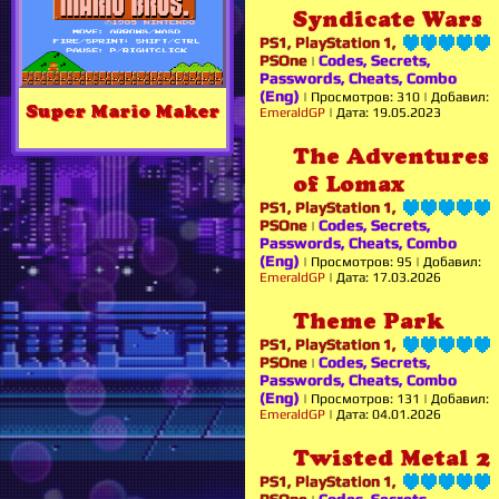
Syndicate Wars
PS1, PlayStation 1,
PSOne
Codes, Secrets,
|
Passwords, Cheats, Combo
(Eng)
|
Просмотров:
310
|
Добавил:
Super Mario Maker
EmeraldGP
|
Дата:
19.05.2023
The Adventures
of Lomax
PS1, PlayStation 1,
PSOne
Codes, Secrets,
|
Passwords, Cheats, Combo
(Eng)
|
Просмотров:
95
|
Добавил:
EmeraldGP
|
Дата:
17.03.2026
Theme Park
PS1, PlayStation 1,
PSOne
Codes, Secrets,
|
Passwords, Cheats, Combo
(Eng)
|
Просмотров:
131
|
Добавил:
EmeraldGP
|
Дата:
04.01.2026
Twisted Metal 2
PS1, PlayStation 1,