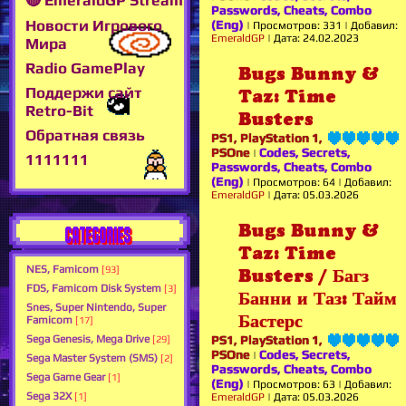
🔴 EmeraldGP Stream
Passwords, Cheats, Combo
Новости Игрового
(Eng)
|
Просмотров:
331
|
Добавил:
EmeraldGP
|
Дата:
24.02.2023
Мира
Radio GamePlay
Bugs Bunny &
Поддержи сайт
Taz: Time
Retro-Bit
Busters
Обратная связь
PS1, PlayStation 1,
PSOne
Codes, Secrets,
|
1111111
Passwords, Cheats, Combo
(Eng)
|
Просмотров:
64
|
Добавил:
EmeraldGP
|
Дата:
05.03.2026
Bugs Bunny &
CATEGORIES
Taz: Time
NES, Famicom
[93]
Busters / Багз
FDS, Famicom Disk System
[3]
Банни и Таз: Тайм
Snes, Super Nintendo, Super
Бастерс
Famicom
[17]
Sega Genesis, Mega Drive
PS1, PlayStation 1,
[29]
PSOne
Codes, Secrets,
|
Sega Master System (SMS)
[2]
Passwords, Cheats, Combo
Sega Game Gear
[1]
(Eng)
|
Просмотров:
63
|
Добавил:
Sega 32X
[1]
EmeraldGP
|
Дата:
05.03.2026