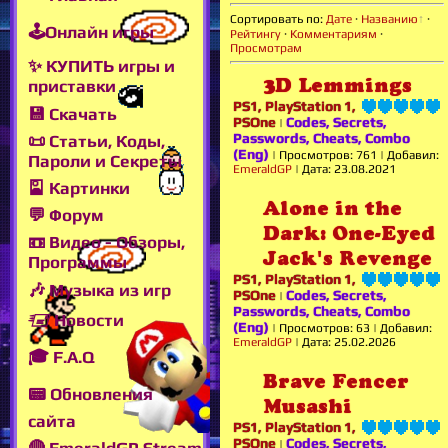
Сортировать по
:
Дате
·
Названию
·
🕹Онлайн игры
Рейтингу
·
Комментариям
·
Просмотрам
✨ КУПИТЬ игры и
3D Lemmings
приставки
PS1, PlayStation 1,
💾 Скачать
PSOne
Codes, Secrets,
|
Passwords, Cheats, Combo
📜 Статьи, Коды,
(Eng)
|
Просмотров:
761
|
Добавил:
Пароли и Секреты
EmeraldGP
|
Дата:
23.08.2021
🎴 Картинки
Alone in the
💬 Форум
Dark: One-Eyed
📼 Видео - Обзоры,
Jack's Revenge
Программы
PS1, PlayStation 1,
🎶 Музыка из игр
PSOne
Codes, Secrets,
|
Passwords, Cheats, Combo
🖅 Новости
(Eng)
|
Просмотров:
63
|
Добавил:
EmeraldGP
|
Дата:
25.02.2026
🎓 F.A.Q
Brave Fencer
📟 Обновления
Musashi
сайта
PS1, PlayStation 1,
PSOne
Codes, Secrets,
|