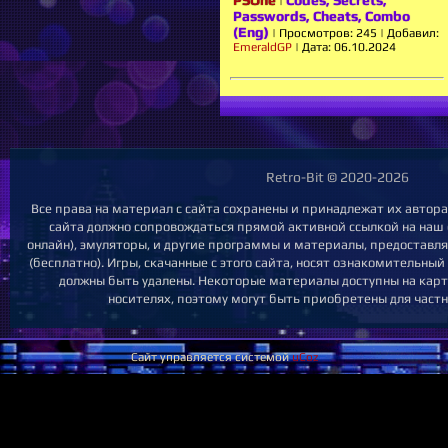
PSOne
Codes, Secrets,
|
Passwords, Cheats, Combo
(Eng)
|
Просмотров:
245
|
Добавил:
EmeraldGP
|
Дата:
06.10.2024
Retro-Bit © 2020-2026
Все права на материал с сайта сохранены и принадлежат их автор
сайта должно сопровождаться прямой активной ссылкой на наш с
онлайн), эмуляторы, и другие программы и материалы, предоставл
(бесплатно). Игры, скачанные с этого сайта, носят ознакомительны
должны быть удалены. Некоторые материалы доступны на карт
носителях, поэтому могут быть приобретены для частн
Сайт управляется системой
uCoz