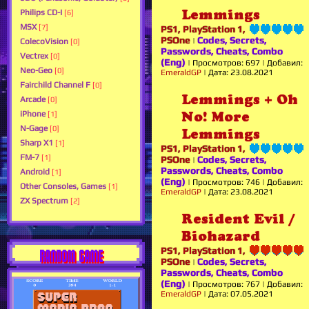
Lemmings
Philips CD-I
[6]
MSX
[7]
PS1, PlayStation 1,
PSOne
Codes, Secrets,
|
ColecoVision
[0]
Passwords, Cheats, Combo
Vectrex
[0]
(Eng)
|
Просмотров:
697
|
Добавил:
Neo-Geo
[0]
EmeraldGP
|
Дата:
23.08.2021
Fairchild Channel F
[0]
Lemmings + Oh
Arcade
[0]
iPhone
No! More
[1]
N-Gage
[0]
Lemmings
Sharp X1
[1]
PS1, PlayStation 1,
FM-7
[1]
PSOne
Codes, Secrets,
|
Passwords, Cheats, Combo
Android
[1]
(Eng)
|
Просмотров:
746
|
Добавил:
Other Consoles, Games
[1]
EmeraldGP
|
Дата:
23.08.2021
ZX Spectrum
[2]
Resident Evil /
Biohazard
PS1, PlayStation 1,
RANDOM GAME
PSOne
Codes, Secrets,
|
Passwords, Cheats, Combo
(Eng)
|
Просмотров:
767
|
Добавил:
EmeraldGP
|
Дата:
07.05.2021