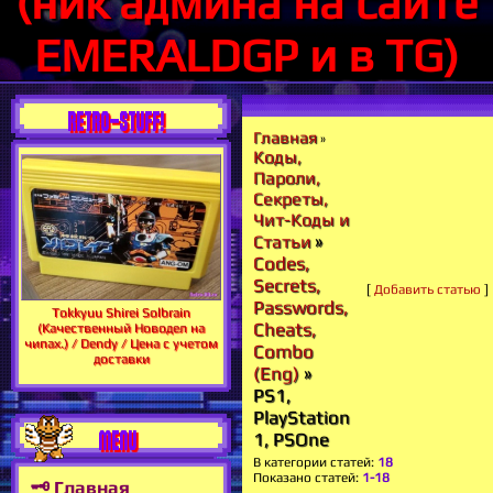
(ник админа на сайте
EMERALDGP и в TG)
RETRO-STUFF!
Главная
»
Коды,
Пароли,
Секреты,
Чит-Коды и
»
Статьи
Codes,
Secrets,
[
Добавить статью
]
Passwords,
Tokkyuu Shirei Solbrain
Cheats,
(Качественный Новодел на
чипах.) / Dendy / Цена с учетом
Combo
доставки
(Eng)
»
PS1,
PlayStation
MENU
1, PSOne
В категории статей
:
18
Показано статей
:
1-18
🗝 Главная