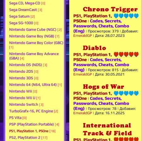
Sega CD, Mega-CD
[0]
Chrono Trigger
Sega DreamCast
[3]
PS1, PlayStation 1,
Sega Saturn
[2]
PSOne
Codes, Secrets,
|
Sega SG-1000
[0]
Passwords, Cheats, Combo
Nintendo Game Cube (NGC)
[2]
(Eng)
|
Просмотров:
379
|
Добавил:
EmeraldGP
|
Дата:
28.07.2023
Nintendo Game Boy (NGB)
[7]
Nintendo Game Boy Color (GBC)
Diablo
[1]
Nintendo Game Boy Advance
PS1, PlayStation 1,
(GBA)
[4]
PSOne
Codes, Secrets,
|
Passwords, Cheats, Combo
Nintendo DS (NDS)
[3]
(Eng)
|
Просмотров:
815
|
Добавил:
Nintendo 2DS
[0]
EmeraldGP
|
Дата:
30.05.2021
Nintendo 3DS
[0]
Nintendo 64 (N64, Ultra 64)
[1]
Hogs of War
Nintendo Wii
[0]
PS1, PlayStation 1,
Nintendo Wii U
PSOne
Codes, Secrets,
[1]
|
Passwords, Cheats, Combo
Nintendo Switch
[3]
(Eng)
|
Просмотров:
78
|
Добавил:
TurboGrafx-16, PC Engine
[2]
EmeraldGP
|
Дата:
16.11.2025
PS Vita
[0]
International
PSP (PlayStation Portable)
[4]
PS1, PlayStation 1, PSOne
[18]
Track & Field
PS2, PlayStation 2
[17]
PS1, PlayStation 1,