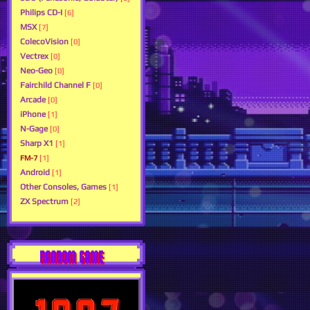
Philips CD-I
[6]
MSX
[7]
ColecoVision
[0]
Vectrex
[0]
Neo-Geo
[0]
Fairchild Channel F
[0]
Arcade
[0]
iPhone
[1]
N-Gage
[0]
Sharp X1
[1]
FM-7
[1]
Android
[1]
Other Consoles, Games
[1]
ZX Spectrum
[2]
RANDOM GAME