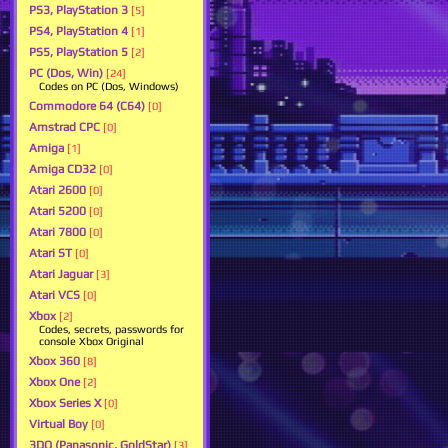
PS3, PlayStation 3
[5]
PS4, PlayStation 4
[1]
PS5, PlayStation 5
[2]
PC (Dos, Win)
[24]
Codes on PC (Dos, Windows)
Commodore 64 (C64)
[0]
Amstrad CPC
[0]
Amiga
[1]
Amiga CD32
[0]
Atari 2600
[0]
Atari 5200
[0]
Atari 7800
[0]
Atari ST
[0]
Atari Jaguar
[3]
Atari VCS
[0]
Xbox
[2]
Codes, secrets, passwords for
console Xbox Original
Xbox 360
[8]
Xbox One
[2]
Xbox Series X
[0]
Virtual Boy
[0]
3DO (Panasonic, GoldStar)
[3]