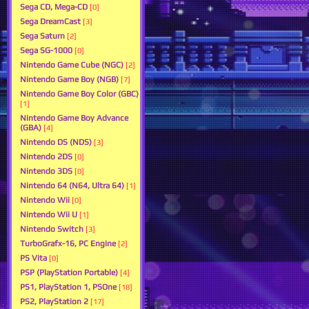
Sega CD, Mega-CD
[0]
Sega DreamCast
[3]
Sega Saturn
[2]
Sega SG-1000
[0]
Nintendo Game Cube (NGC)
[2]
Nintendo Game Boy (NGB)
[7]
Nintendo Game Boy Color (GBC)
[1]
Nintendo Game Boy Advance
(GBA)
[4]
Nintendo DS (NDS)
[3]
Nintendo 2DS
[0]
Nintendo 3DS
[0]
Nintendo 64 (N64, Ultra 64)
[1]
Nintendo Wii
[0]
Nintendo Wii U
[1]
Nintendo Switch
[3]
TurboGrafx-16, PC Engine
[2]
PS Vita
[0]
PSP (PlayStation Portable)
[4]
PS1, PlayStation 1, PSOne
[18]
PS2, PlayStation 2
[17]