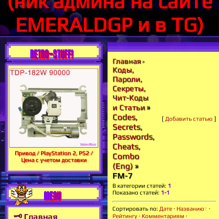
(ник админа на сайте
EMERALDGP и в TG)
RETRO-STUFF!
Главная
»
Коды,
Пароли,
Секреты,
Чит-Коды
»
и Статьи
Codes,
[
Добавить статью
]
Secrets,
Passwords,
Cheats,
Привод / PlayStation 2, PS2 /
Combo
Цена с учетом доставки
(Eng)
»
FM-7
В категории статей
:
1
MENU
Показано статей
:
1-1
Сортировать по
:
Дате
·
Названию
·
🗝 Главная
Рейтингу
·
Комментариям
·