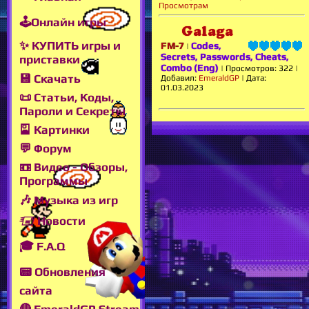
Просмотрам
🕹Онлайн игры
Galaga
✨ КУПИТЬ игры и
FM-7
Codes,
|
Secrets, Passwords, Cheats,
приставки
Combo (Eng)
|
Просмотров:
322
|
💾 Скачать
Добавил:
EmeraldGP
|
Дата:
01.03.2023
📜 Статьи, Коды,
Пароли и Секреты
🎴 Картинки
💬 Форум
📼 Видео - Обзоры,
Программы
🎶 Музыка из игр
🖅 Новости
🎓 F.A.Q
📟 Обновления
сайта