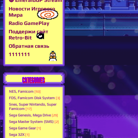
🔴 EmeraldGP Stream
Новости Игрового
Мира
Radio GamePlay
Поддержи сайт
Retro-Bit
Обратная связь
1111111
CATEGORIES
NES, Famicom
[93]
FDS, Famicom Disk System
[3]
Snes, Super Nintendo, Super
Famicom
[17]
Sega Genesis, Mega Drive
[29]
Sega Master System (SMS)
[2]
Sega Game Gear
[1]
Sega 32X
[1]