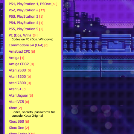
PS1, PlayStation 1, PSOne
[18]
PS2, PlayStation 2
[17]
PS3, PlayStation 3
[5]
PS4, PlayStation 4
[1]
PS5, PlayStation 5
[2]
PC (Dos, Win)
[24]
Codes on PC (Dos, Windows)
Commodore 64 (C64)
[0]
Amstrad CPC
[0]
Amiga
[1]
Amiga CD32
[0]
Atari 2600
[0]
Atari 5200
[0]
Atari 7800
[0]
Atari ST
[0]
Atari Jaguar
[3]
Atari VCS
[0]
Xbox
[2]
Codes, secrets, passwords for
console Xbox Original
Xbox 360
[8]
Xbox One
[2]