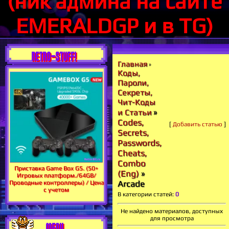
(ник админа на сайте
EMERALDGP и в TG)
RETRO-STUFF!
Главная
»
Коды,
Пароли,
Секреты,
Чит-Коды
»
и Статьи
Codes,
[
Добавить статью
]
Secrets,
Passwords,
Cheats,
Combo
Приставка Game Box G5. (50+
(Eng)
»
Игровых платформ./64GB/
Arcade
Проводные контроллеры) / Цена
с учетом
В категории статей
:
0
Не найдено материалов, доступных
для просмотра
MENU