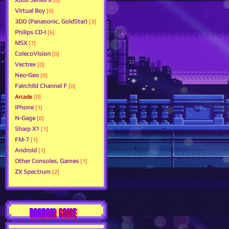
Xbox Series X
[0]
Virtual Boy
[0]
3DO (Panasonic, GoldStar)
[3]
Philips CD-I
[6]
MSX
[7]
ColecoVision
[0]
Vectrex
[0]
Neo-Geo
[0]
Fairchild Channel F
[0]
Arcade
[0]
iPhone
[1]
N-Gage
[0]
Sharp X1
[1]
FM-7
[1]
Android
[1]
Other Consoles, Games
[1]
ZX Spectrum
[2]
RANDOM GAME