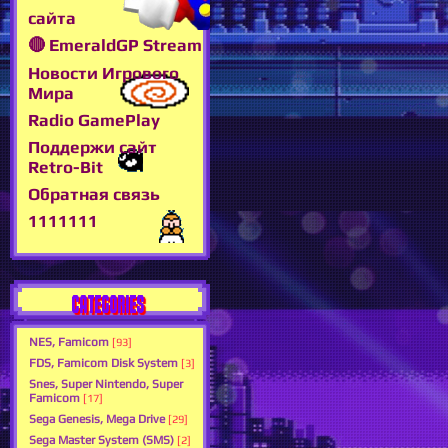
сайта
🔴 EmeraldGP Stream
Новости Игрового
Мира
Radio GamePlay
Поддержи сайт
Retro-Bit
Обратная связь
1111111
CATEGORIES
NES, Famicom
[93]
FDS, Famicom Disk System
[3]
Snes, Super Nintendo, Super
Famicom
[17]
Sega Genesis, Mega Drive
[29]
Sega Master System (SMS)
[2]