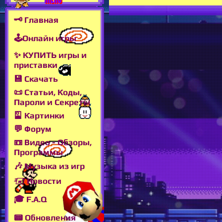
🗝 Главная
🕹Онлайн игры
✨ КУПИТЬ игры и
приставки
💾 Скачать
📜 Статьи, Коды,
Пароли и Секреты
🎴 Картинки
💬 Форум
📼 Видео - Обзоры,
Программы
🎶 Музыка из игр
🖅 Новости
🎓 F.A.Q
📟 Обновления