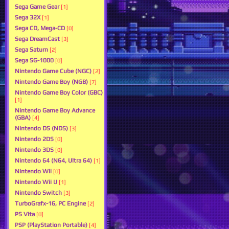
Sega Game Gear
[1]
Sega 32X
[1]
Sega CD, Mega-CD
[0]
Sega DreamCast
[3]
Sega Saturn
[2]
Sega SG-1000
[0]
Nintendo Game Cube (NGC)
[2]
Nintendo Game Boy (NGB)
[7]
Nintendo Game Boy Color (GBC)
[1]
Nintendo Game Boy Advance
(GBA)
[4]
Nintendo DS (NDS)
[3]
Nintendo 2DS
[0]
Nintendo 3DS
[0]
Nintendo 64 (N64, Ultra 64)
[1]
Nintendo Wii
[0]
Nintendo Wii U
[1]
Nintendo Switch
[3]
TurboGrafx-16, PC Engine
[2]
PS Vita
[0]
PSP (PlayStation Portable)
[4]