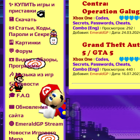
Contra:
✨ КУПИТЬ игры и
приставки
Operation Galug
Xbox One
Codes,
|
💾 Скачать
Secrets, Passwords, Cheats,
📜 Статьи, Коды,
Combo (Eng)
|
Просмотров:
292
|
Добавил:
EmeraldGP
|
Дата:
24.03.202
Пароли и Секреты
🎴 Картинки
Grand Theft Au
💬 Форум
5 / GTA 5
📼 Видео - Обзоры,
Xbox One
Codes,
|
Secrets, Passwords, Cheats,
Программы
Combo (Eng)
|
Просмотров:
440
|
🎶 Музыка из игр
Добавил:
EmeraldGP
|
Дата:
16.07.202
🖅 Новости
🎓 F.A.Q
📟 Обновления
сайта
🔴 EmeraldGP Stream
Новости Игрового
Мира