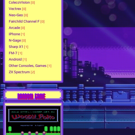
ColecoVision
[0]
Vectrex
[0]
Neo-Geo
[0]
Fairchild Channel F
[0]
Arcade
[0]
iPhone
[1]
N-Gage
[0]
Sharp X1
[1]
FM-7
[1]
Android
[1]
Other Consoles, Games
[1]
ZX Spectrum
[2]
RANDOM GAME