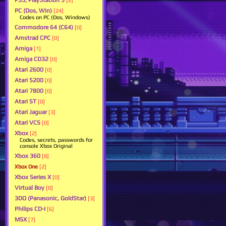
PS5, PlayStation 5
[2]
PC (Dos, Win)
[24]
Codes on PC (Dos, Windows)
Commodore 64 (C64)
[0]
Amstrad CPC
[0]
Amiga
[1]
Amiga CD32
[0]
Atari 2600
[0]
Atari 5200
[0]
Atari 7800
[0]
Atari ST
[0]
Atari Jaguar
[3]
Atari VCS
[0]
Xbox
[2]
Codes, secrets, passwords for
console Xbox Original
Xbox 360
[8]
Xbox One
[2]
Xbox Series X
[0]
Virtual Boy
[0]
3DO (Panasonic, GoldStar)
[3]
Philips CD-I
[6]
MSX
[7]