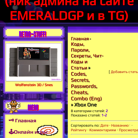
(ник админа на сайте
EMERALDGP и в TG)
RETRO-STUFF!
Главная
»
Коды,
Пароли,
Секреты, Чит-
Коды и
»
Статьи
[
Добавить стат
Codes,
Secrets,
Wolfenstein 3D / Snes
Passwords,
Cheats,
Combo (Eng)
» Xbox One
MENU
В категории статей
:
2
Показано статей
:
1-2
🗝 Главная
Сортировать по
:
Дате
·
Названию
·
Рейтингу
·
Комментариям
·
Просмотр
🕹Онлайн игры