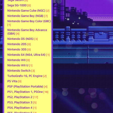
Sega Saturn
[2]
Sega SG-1000
[0]
Nintendo Game Cube (NGC)
[2]
Nintendo Game Boy (NGB)
[7]
Nintendo Game Boy Color (GBC)
[1]
Nintendo Game Boy Advance
(GBA)
[4]
Nintendo DS (NDS)
[3]
Nintendo 2DS
[0]
Nintendo 3DS
[0]
Nintendo 64 (N64, Ultra 64)
[1]
Nintendo Wii
[0]
Nintendo Wii U
[1]
Nintendo Switch
[3]
TurboGrafx-16, PC Engine
[2]
PS Vita
[0]
PSP (PlayStation Portable)
[4]
PS1, PlayStation 1, PSOne
[18]
PS2, PlayStation 2
[17]
PS3, PlayStation 3
[5]
PS4, PlayStation 4
[1]