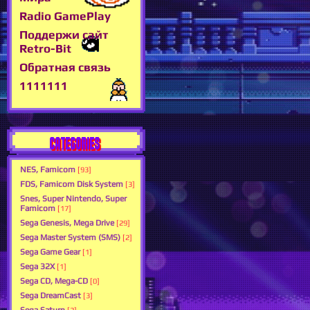
Radio GamePlay
Поддержи сайт
Retro-Bit
Обратная связь
1111111
CATEGORIES
NES, Famicom
[93]
FDS, Famicom Disk System
[3]
Snes, Super Nintendo, Super
Famicom
[17]
Sega Genesis, Mega Drive
[29]
Sega Master System (SMS)
[2]
Sega Game Gear
[1]
Sega 32X
[1]
Sega CD, Mega-CD
[0]
Sega DreamCast
[3]