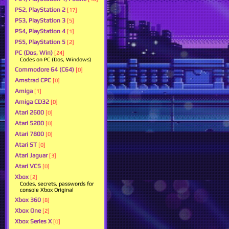
PS2, PlayStation 2
[17]
PS3, PlayStation 3
[5]
PS4, PlayStation 4
[1]
PS5, PlayStation 5
[2]
PC (Dos, Win)
[24]
Codes on PC (Dos, Windows)
Commodore 64 (C64)
[0]
Amstrad CPC
[0]
Amiga
[1]
Amiga CD32
[0]
Atari 2600
[0]
Atari 5200
[0]
Atari 7800
[0]
Atari ST
[0]
Atari Jaguar
[3]
Atari VCS
[0]
Xbox
[2]
Codes, secrets, passwords for
console Xbox Original
Xbox 360
[8]
Xbox One
[2]
Xbox Series X
[0]