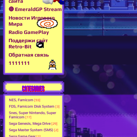
сайта
🔴 EmeraldGP Stream
Новости Игрового
Мира
Radio GamePlay
Поддержи сайт
Retro-Bit
Обратная связь
1111111
CATEGORIES
NES, Famicom
[93]
FDS, Famicom Disk System
[3]
Snes, Super Nintendo, Super
Famicom
[17]
Sega Genesis, Mega Drive
[29]
Sega Master System (SMS)
[2]
Sega Game Gear
[1]