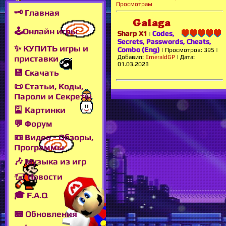
Просмотрам
🗝 Главная
Galaga
🕹Онлайн игры
Sharp X1
Codes,
|
Secrets, Passwords, Cheats,
✨ КУПИТЬ игры и
Combo (Eng)
|
Просмотров:
395
|
Добавил:
EmeraldGP
|
Дата:
приставки
01.03.2023
💾 Скачать
📜 Статьи, Коды,
Пароли и Секреты
🎴 Картинки
💬 Форум
📼 Видео - Обзоры,
Программы
🎶 Музыка из игр
🖅 Новости
🎓 F.A.Q
📟 Обновления