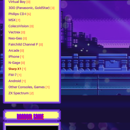
Virtual Boy
[0]
3DO (Panasonic, GoldStar)
[3]
Philips CD-I
[6]
MSX
[7]
ColecoVision
[0]
Vectrex
[0]
Neo-Geo
[0]
Fairchild Channel F
[0]
Arcade
[0]
iPhone
[1]
N-Gage
[0]
Sharp X1
[1]
FM-7
[1]
Android
[1]
Other Consoles, Games
[1]
ZX Spectrum
[2]
RANDOM GAME