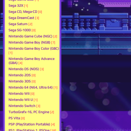
Sega 32X
[1]
Sega CD, Mega-CD
[0]
Sega DreamCast
[3]
Sega Saturn
[2]
Sega SG-1000
[0]
Nintendo Game Cube (NGC)
[2]
Nintendo Game Boy (NGB)
[7]
Nintendo Game Boy Color (GBC)
[1]
Nintendo Game Boy Advance
(GBA)
[4]
Nintendo DS (NDS)
[3]
Nintendo 2DS
[0]
Nintendo 3DS
[0]
Nintendo 64 (N64, Ultra 64)
[1]
Nintendo Wii
[0]
Nintendo Wii U
[1]
Nintendo Switch
[3]
TurboGrafx-16, PC Engine
[2]
PS Vita
[0]
PSP (PlayStation Portable)
[4]
PS1, PlayStation 1, PSOne
[18]