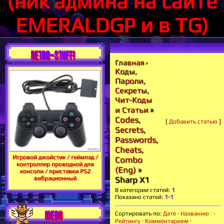
(ник админа на сайте
EMERALDGP и в TG)
RETRO-STUFF!
Главная
»
Коды,
Пароли,
Секреты,
Чит-Коды
»
и Статьи
Codes,
[
Добавить статью
]
Secrets,
Passwords,
Cheats,
Игровой джойстик / геймпад /
Combo
контроллер проводной для
(Eng)
»
консоли / приставки PS2
вибрационный
Sharp X1
В категории статей
:
1
Показано статей
:
1-1
MENU
Сортировать по
:
Дате
·
Названию
·
Рейтингу
·
Комментариям
·