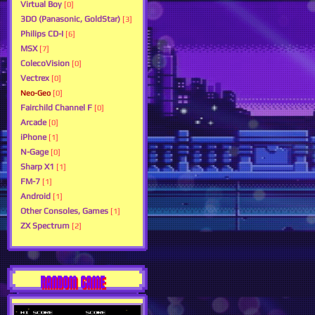
Virtual Boy
[0]
3DO (Panasonic, GoldStar)
[3]
Philips CD-I
[6]
MSX
[7]
ColecoVision
[0]
Vectrex
[0]
Neo-Geo
[0]
Fairchild Channel F
[0]
Arcade
[0]
iPhone
[1]
N-Gage
[0]
Sharp X1
[1]
FM-7
[1]
Android
[1]
Other Consoles, Games
[1]
ZX Spectrum
[2]
RANDOM GAME