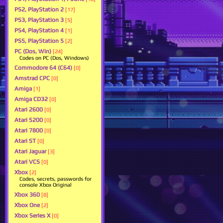
PS2, PlayStation 2
[17]
PS3, PlayStation 3
[5]
PS4, PlayStation 4
[1]
PS5, PlayStation 5
[2]
PC (Dos, Win)
[24]
Codes on PC (Dos, Windows)
Commodore 64 (C64)
[0]
Amstrad CPC
[0]
Amiga
[1]
Amiga CD32
[0]
Atari 2600
[0]
Atari 5200
[0]
Atari 7800
[0]
Atari ST
[0]
Atari Jaguar
[3]
Atari VCS
[0]
Xbox
[2]
Codes, secrets, passwords for
console Xbox Original
Xbox 360
[8]
Xbox One
[2]
Xbox Series X
[0]