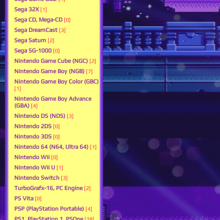
Sega 32X
[1]
Sega CD, Mega-CD
[0]
Sega DreamCast
[3]
Sega Saturn
[2]
Sega SG-1000
[0]
Nintendo Game Cube (NGC)
[2]
Nintendo Game Boy (NGB)
[7]
Nintendo Game Boy Color (GBC)
[1]
Nintendo Game Boy Advance
(GBA)
[4]
Nintendo DS (NDS)
[3]
Nintendo 2DS
[0]
Nintendo 3DS
[0]
Nintendo 64 (N64, Ultra 64)
[1]
Nintendo Wii
[0]
Nintendo Wii U
[1]
Nintendo Switch
[3]
TurboGrafx-16, PC Engine
[2]
PS Vita
[0]
PSP (PlayStation Portable)
[4]
PS1, PlayStation 1, PSOne
[18]