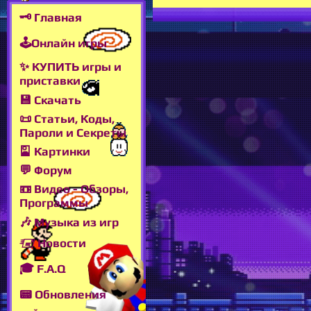
🗝 Главная
🕹Онлайн игры
✨ КУПИТЬ игры и
приставки
💾 Скачать
📜 Статьи, Коды,
Пароли и Секреты
🎴 Картинки
💬 Форум
📼 Видео - Обзоры,
Программы
🎶 Музыка из игр
🖅 Новости
🎓 F.A.Q
📟 Обновления