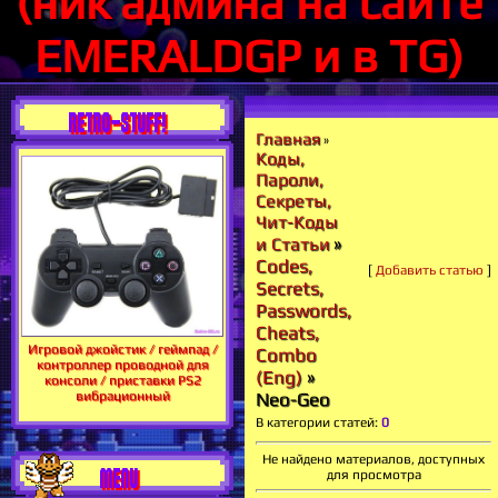
(ник админа на сайте
EMERALDGP и в TG)
RETRO-STUFF!
Главная
»
Коды,
Пароли,
Секреты,
Чит-Коды
»
и Статьи
Codes,
[
Добавить статью
]
Secrets,
Passwords,
Cheats,
Игровой джойстик / геймпад /
Combo
контроллер проводной для
(Eng)
»
консоли / приставки PS2
вибрационный
Neo-Geo
В категории статей
:
0
Не найдено материалов, доступных
MENU
для просмотра