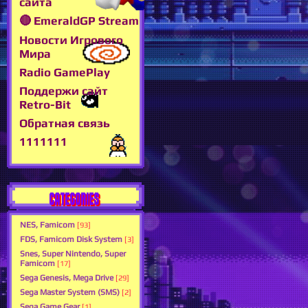
сайта
🔴 EmeraldGP Stream
Новости Игрового
Мира
Radio GamePlay
Поддержи сайт
Retro-Bit
Обратная связь
1111111
CATEGORIES
NES, Famicom
[93]
FDS, Famicom Disk System
[3]
Snes, Super Nintendo, Super
Famicom
[17]
Sega Genesis, Mega Drive
[29]
Sega Master System (SMS)
[2]
Sega Game Gear
[1]