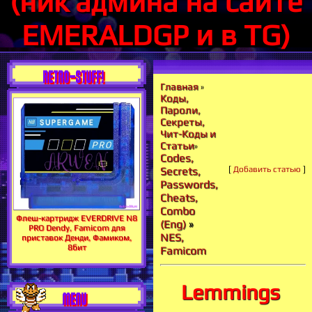
(ник админа на сайте
EMERALDGP и в TG)
RETRO-STUFF!
Главная
»
Коды,
Пароли,
Секреты,
Чит-Коды и
Статьи
»
Codes,
[
Добавить статью
]
Secrets,
Passwords,
Cheats,
Combo
Флеш-картридж EVERDRIVE N8
(Eng)
»
PRO Dendy, Famicom для
NES,
приставок Денди, Фамиком,
8бит
Famicom
Lemmings
MENU