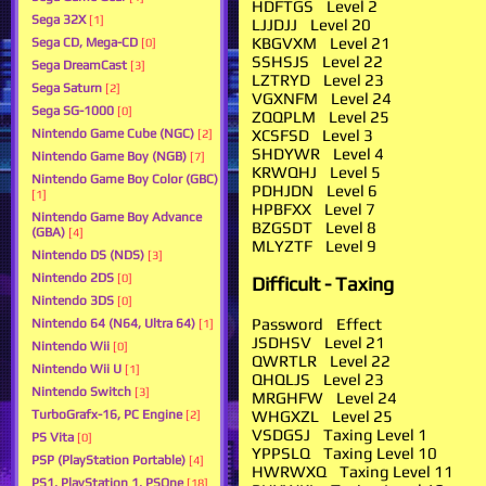
HDFTGS Level 2
Sega 32X
[1]
LJJDJJ Level 20
KBGVXM Level 21
Sega CD, Mega-CD
[0]
SSHSJS Level 22
Sega DreamCast
[3]
LZTRYD Level 23
Sega Saturn
[2]
VGXNFM Level 24
Sega SG-1000
[0]
ZQQPLM Level 25
XCSFSD Level 3
Nintendo Game Cube (NGC)
[2]
SHDYWR Level 4
Nintendo Game Boy (NGB)
[7]
KRWQHJ Level 5
Nintendo Game Boy Color (GBC)
PDHJDN Level 6
[1]
HPBFXX Level 7
Nintendo Game Boy Advance
BZGSDT Level 8
(GBA)
[4]
MLYZTF Level 9
Nintendo DS (NDS)
[3]
Nintendo 2DS
[0]
Difficult - Taxing
Nintendo 3DS
[0]
Password Effect
Nintendo 64 (N64, Ultra 64)
[1]
JSDHSV Level 21
Nintendo Wii
[0]
QWRTLR Level 22
Nintendo Wii U
[1]
QHQLJS Level 23
Nintendo Switch
[3]
MRGHFW Level 24
WHGXZL Level 25
TurboGrafx-16, PC Engine
[2]
VSDGSJ Taxing Level 1
PS Vita
[0]
YPPSLQ Taxing Level 10
PSP (PlayStation Portable)
[4]
HWRWXQ Taxing Level 11
PS1, PlayStation 1, PSOne
[18]