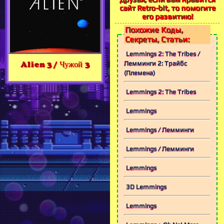
сайт Retro-bit, то помогите
его развитию!
Похожие Коды,
Секреты, Статьи:
Lemmings 2: The Tribes /
Лемминги 2: Трайбс
Alien 3 / Чужой 3
(Племена)
Lemmings 2: The Tribes
Lemmings
Lemmings / Лемминги
Lemmings / Лемминги
Lemmings
3D Lemmings
Lemmings