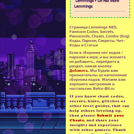
Lemmings + Oh No! More
Lemmings
Страница Lemmings NES,
Famicom Codes, Secrets,
Passwords, Cheats, Combo (Eng)
Коды, Пароли, Секреты, Чит-
Коды и Статьи
Если в сборнике нет кодов /
паролей к игре, и вы желаете
их добавить., перейдите в
раздел, нажав кнопку:
Добавить.
Мы будем вам
признательны за наполнение
сборника кодов. Желаем вам
хорошего настроения и
ностальгии. Retro-Bit.ru
If you know cheat codes,
secrets, hints, glitches or
other level guides, that can
help others leveling up,
then please:
Submit your
Cheats.
and share your
insights and experience
with other gamers. Thank