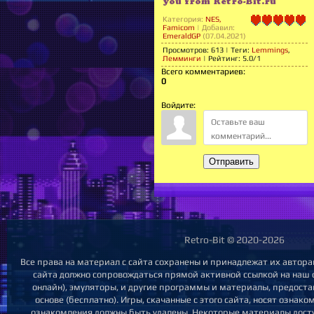
you from Retro-Bit.ru
Категория
:
NES,
Famicom
|
Добавил
:
EmeraldGP
(07.04.2021)
Просмотров
:
613
|
Теги
:
Lemmings
,
Лемминги
|
Рейтинг
:
5.0
/
1
Всего комментариев
:
0
Войдите:
Отправить
Retro-Bit © 2020-2026
Все права на материал с сайта сохранены и принадлежат их автора
сайта должно сопровождаться прямой активной ссылкой на наш са
онлайн), эмуляторы, и другие программы и материалы, предост
основе (бесплатно). Игры, скачанные с этого сайта, носят ознак
ознакомления должны быть удалены. Некоторые материалы досту