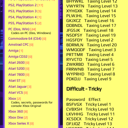
BHYWKL Taxing Level 12
PS2, PlayStation 2
VWYRTN Taxing Level 13
[17]
XYHGXK Taxing Level 14
PS3, PlayStation 3
[5]
PLWJHL Taxing Level 15
PS4, PlayStation 4
[1]
GKJXCZ Taxing Level 16
PS5, PlayStation 5
[2]
DDBNDL Taxing Level 17
PC (Dos, Win)
[24]
JFGSJK Taxing Level 18
Codes on PC (Dos, Windows)
NSDFSY Taxing Level 19
Commodore 64 (C64)
[0]
HGSFDY Taxing Level 2
BDRMLN Taxing Level 20
Amstrad CPC
[0]
WMQQDF Taxing Level 3
Amiga
[1]
PRTTMR Taxing Level 4
Amiga CD32
[0]
RYVCTD Taxing Level 5
Atari 2600
[0]
ZWKRBD Taxing Level 6
FRRWNB Taxing Level 7
Atari 5200
[0]
WYPRHD Taxing Level 8
Atari 7800
[0]
PDKDJJ Taxing Level 9
Atari ST
[0]
Atari Jaguar
[3]
Difficult - Tricky
Atari VCS
[0]
Xbox
Password Effect
[2]
Codes, secrets, passwords for
BSFVGX Tricky Level 1
console Xbox Original
CVBXSH Tricky Level 10
Xbox 360
[8]
LKVHHG Tricky Level 11
Xbox One
[2]
XCSDCX Tricky Level 12
DFJJQZ Tricky Level 13
Xbox Series X
[0]