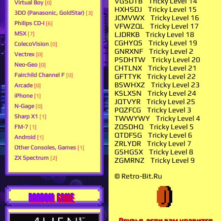
VGSDTB Tricky Level 14
Virtual Boy
[0]
HXHSDJ Tricky Level 15
3DO (Panasonic, GoldStar)
[3]
JCMVWX Tricky Level 16
Philips CD-I
[6]
VFWZQL Tricky Level 17
LJDRKB Tricky Level 18
MSX
[7]
CGHYQS Tricky Level 19
ColecoVision
[0]
GNRXNF Tricky Level 2
Vectrex
[0]
PSDHTW Tricky Level 20
Neo-Geo
[0]
CHTLNX Tricky Level 21
Fairchild Channel F
GFTTYK Tricky Level 22
[0]
BSWHXZ Tricky Level 23
Arcade
[0]
KSLXSN Tricky Level 24
iPhone
[1]
JQTVYR Tricky Level 25
N-Gage
[0]
PQZFCG Tricky Level 3
Sharp X1
[1]
TWWYWY Tricky Level 4
ZQSDHQ Tricky Level 5
FM-7
[1]
QTDFSG Tricky Level 6
Android
[1]
ZRLYDR Tricky Level 7
Other Consoles, Games
[1]
GSHGSX Tricky Level 8
ZX Spectrum
[2]
ZGMRNZ Tricky Level 9
© Retro-Bit.Ru
RANDOM GAME
Друзья, если вам нравится