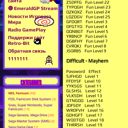
сайта
ZSDFFG Fun Level 22
TYPQGH Fun Level 23
🔴 EmeraldGP Stream
QZKQXZ Fun Level 24
Новости Игрового
LQZDGV Fun Level 25
Мира
GFDQRT Fun Level 3
DFGTYQ Fun Level 4
Radio GamePlay
QQNBGT Fun Level 5
YRBNCP Fun Level 6
Поддержи сайт
DGBFHY Fun Level 7
Retro-Bit
CVRQKJ Fun Level 8
Обратная связь
JSQRBS Fun Level 9
1111111
Difficult - Mayhem
Password Effect
SJFHGD Level 1
CATEGORIES
FFDYSF Level 10
YYKSGS Level 11
GLSHSL Level 12
NES, Famicom
[93]
VLKSDH Level 13
FDS, Famicom Disk System
[3]
GTNGQQ Level 14
JDFSDY Level 15
Snes, Super Nintendo, Super
Famicom
[17]
WRDFVH Level 16
GDHGFT Level 17
Sega Genesis, Mega Drive
[29]
WQDTGD Level 18
Sega Master System (SMS)
[2]
THRRSH Level 19
Sega Game Gear
[1]