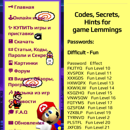
🗝 Главная
Codes, Secrets,
🕹Онлайн игры
Hints for
✨ КУПИТЬ игры и
game Lemmings
приставки
💾 Скачать
Passwords:
📜 Статьи, Коды,
Difficult - Fun
Пароли и Секреты
🎴 Картинки
Password Effect
FKJTYQ Fun Level 10
💬 Форум
XVSPDX Fun Level 11
XXXGDS Fun Level 12
📼 Видео - Обзоры,
HXWQPX Fun Level 13
Программы
KXWXLW Fun Level 14
🎶 Музыка из игр
KSQZHQ Fun Level 15
VNWSQW Fun Level 16
🖅 Новости
FQTYMS Fun Level 17
GZSFGM Fun Level 18
🎓 F.A.Q
YZKBLP Fun Level 19
TYRNVD Fun Level 2
PLSTFL Fun Level 20
📟 Обновления
JXFCBS Fun Level 21