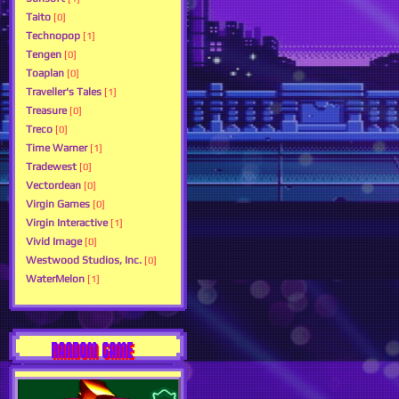
Taito
[0]
Technopop
[1]
Tengen
[0]
Toaplan
[0]
Traveller's Tales
[1]
Treasure
[0]
Treco
[0]
Time Warner
[1]
Tradewest
[0]
Vectordean
[0]
Virgin Games
[0]
Virgin Interactive
[1]
Vivid Image
[0]
Westwood Studios, Inc.
[0]
WaterMelon
[1]
RANDOM GAME