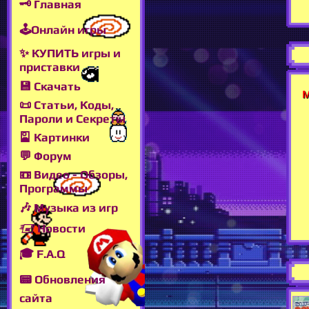
🗝 Главная
🕹Онлайн игры
✨ КУПИТЬ игры и
приставки
💾 Скачать
М
📜 Статьи, Коды,
Пароли и Секреты
🎴 Картинки
💬 Форум
📼 Видео - Обзоры,
Программы
🎶 Музыка из игр
🖅 Новости
🎓 F.A.Q
📟 Обновления
сайта