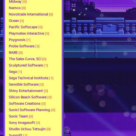
Midway
[0]
Namco
[0]
Novotrade International
[0]
Ocean
[4]
Pacific Softscape
[0]
Playmates interactive
[0]
Psygnosis
[1]
Probe Software
[3]
RARE
[0]
The Sales Curve, SCi
[0]
Sculptured Software
[1]
Sega
[1]
Sega Technical Institute
[1]
Sensible Software
[0]
Shiny Entertainment
[0]
Silicon Beach Software
[0]
Software Creations
[0]
Sonic! Software Planning
[0]
Sonic Team
[0]
Sony Imagesoft
[0]
Studio Uchuu Tetsujin
[0]
Sunsoft
[1]