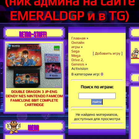
(ник админа на сайте
EMERALDGP и в TG)
RETRO-STUFF!
Главная
»
Онлайн
игры
»
Sega
[
Добавить игру
]
Mega
Drive 2,
Genesis
»
Activision
В категории игр
:
0
Поиск по играм:
DOUBLE DRAGON 3 JP-ENG
DENDY NES NINTENDO FAMICOM
FAMICLONE 8BIT COMPLETE
CARTRIDGE
Не найдено материалов,
доступных для просмотра
MENU