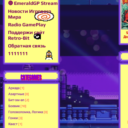
🔴 EmeraldGP Stream
Новости Игрового
Мира
Radio GamePlay
Поддержи сайт
S
До
Retro-Bit
Обратная связь
1111111
CATEGORIES
Аркада
[1]
Азартные
[0]
Бит-эм-ап
[2]
Боевик
[10]
Головоломка, Логика
[0]
Гонки
[3]
Квест
[1]