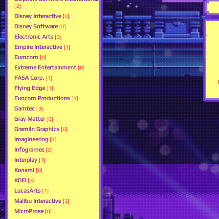
[2]
Disney Interactive
[0]
Disney Software
[0]
Electronic Arts
[3]
Empire Interactive
[1]
Eurocom
[0]
Extreme Entertainment
[0]
FASA Corp.
[1]
Flying Edge
[1]
Funcom Productions
[1]
Gamtec
[3]
Gray Matter
[0]
Gremlin Graphics
[0]
Imagineering
[1]
Infogrames
[2]
Interplay
[1]
Konami
[0]
KOEI
[3]
LucasArts
[1]
Malibu Interactive
[3]
MicroProse
[0]