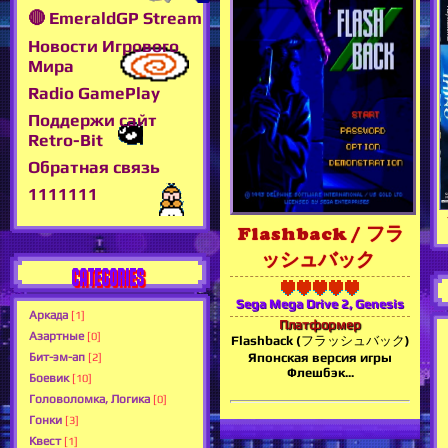
🔴 EmeraldGP Stream
Новости Игрового
Мира
Radio GamePlay
Поддержи сайт
Retro-Bit
Обратная связь
1111111
Flashback / フラ
ッシュバック
CATEGORIES
Sega Mega Drive 2, Genesis
Аркада
[1]
Платформер
Азартные
[0]
Flashback (フラッシュバック)
Бит-эм-ап
Японская версия игры
[2]
Флешбэк...
Боевик
[10]
Головоломка, Логика
[0]
Гонки
[3]
Квест
[1]