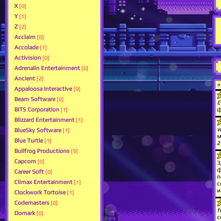
X
[0]
Y
[1]
Z
[2]
Acclaim
[0]
Accolade
[1]
Activision
[0]
Adrenalin Entertainment
[0]
Ancient
[2]
Appaloosa Interactive
[0]
Beam Software
[0]
BITS Corporation
[1]
Blizzard Entertainment
[1]
BlueSky Software
[1]
Blue Turtle
[1]
Bullfrog Productions
[5]
Capcom
[0]
Career Soft
[0]
Climax Entertainment
[1]
Clockwork Tortoise
[1]
Codemasters
[0]
Domark
[0]