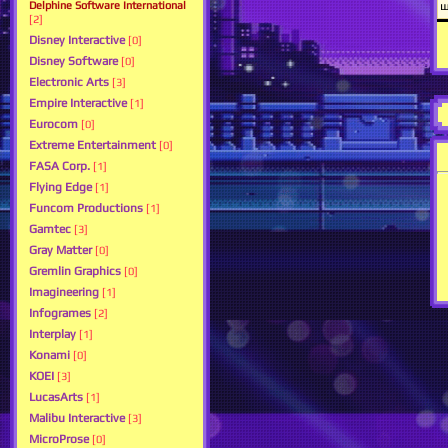
Delphine Software International
[2]
Disney Interactive
[0]
Disney Software
[0]
Electronic Arts
[3]
Empire Interactive
[1]
Eurocom
[0]
Extreme Entertainment
[0]
FASA Corp.
[1]
Flying Edge
[1]
Funcom Productions
[1]
Gamtec
[3]
Gray Matter
[0]
Gremlin Graphics
[0]
Imagineering
[1]
Infogrames
[2]
Interplay
[1]
Konami
[0]
KOEI
[3]
LucasArts
[1]
Malibu Interactive
[3]
MicroProse
[0]