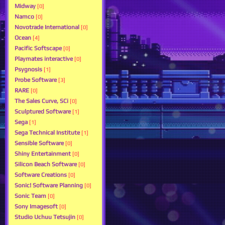
Midway
[0]
Namco
[0]
Novotrade International
[0]
Ocean
[4]
Pacific Softscape
[0]
Playmates interactive
[0]
Psygnosis
[1]
Probe Software
[3]
RARE
[0]
The Sales Curve, SCi
[0]
Sculptured Software
[1]
Sega
[1]
Sega Technical Institute
[1]
Sensible Software
[0]
Shiny Entertainment
[0]
Silicon Beach Software
[0]
Software Creations
[0]
Sonic! Software Planning
[0]
Sonic Team
[0]
Sony Imagesoft
[0]
Studio Uchuu Tetsujin
[0]