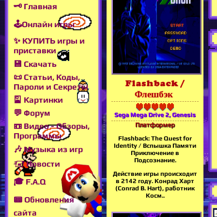
🗝 Главная
🕹Онлайн игры
✨ КУПИТЬ игры и
приставки
💾 Скачать
📜 Статьи, Коды,
Flashback /
Пароли и Секреты
Флешбэк
🎴 Картинки
💬 Форум
Sega Mega Drive 2, Genesis
Платформер
📼 Видео - Обзоры,
Программы
Flashback: The Quest for
Identity / Вспышка Памяти
🎶 Музыка из игр
Приключение в
Подсознание.
🖅 Новости
Действие игры происходит
🎓 F.A.Q
в 2142 году. Конрад Харт
(Conrad B. Hart), работник
Косм..
📟 Обновления
сайта