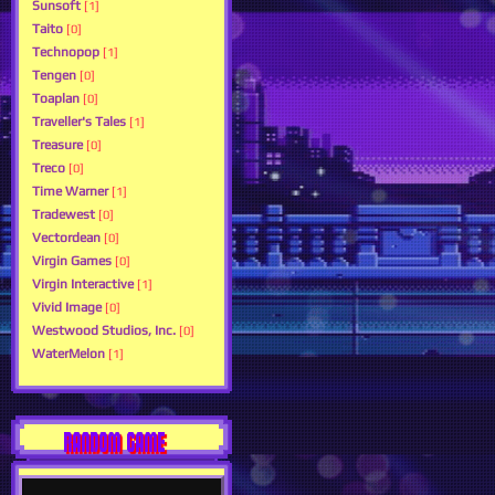
Sunsoft
[1]
Taito
[0]
Technopop
[1]
Tengen
[0]
Toaplan
[0]
Traveller's Tales
[1]
Treasure
[0]
Treco
[0]
Time Warner
[1]
Tradewest
[0]
Vectordean
[0]
Virgin Games
[0]
Virgin Interactive
[1]
Vivid Image
[0]
Westwood Studios, Inc.
[0]
WaterMelon
[1]
RANDOM GAME