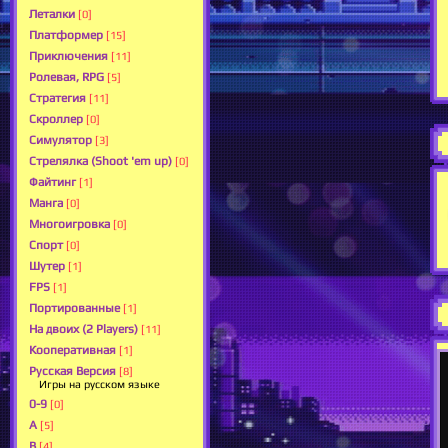
Леталки
[0]
Платформер
[15]
Приключения
[11]
Ролевая, RPG
[5]
Стратегия
[11]
Скроллер
[0]
Симулятор
[3]
Стрелялка (Shoot 'em up)
[0]
Файтинг
[1]
Манга
[0]
Многоигровка
[0]
Спорт
[0]
Шутер
[1]
FPS
[1]
Портированные
[1]
На двоих (2 Players)
[11]
Кооперативная
[1]
Русская Версия
[8]
Игры на русском языке
0-9
[0]
A
[5]
B
[4]