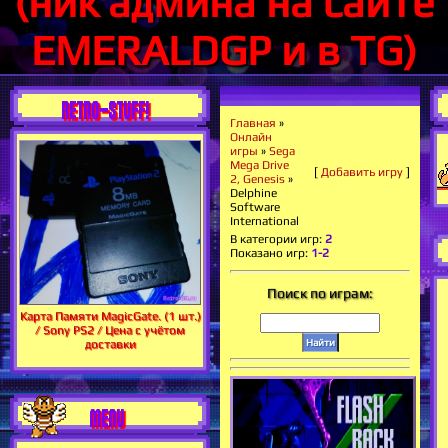
(ник админа на сайте
EMERALDGP и в TG)
RETRO-STUFF!
Главная
»
Онлайн
игры
»
Sega
Mega Drive
[
Добавить игру
]
2, Genesis
»
Delphine
Software
International
В категории игр
:
2
Показано игр
:
1-2
Поиск по играм:
Карта Памяти MagicGate. (1 шт.)
/ Sony PS2 / Цена с учётом
доставки
MENU