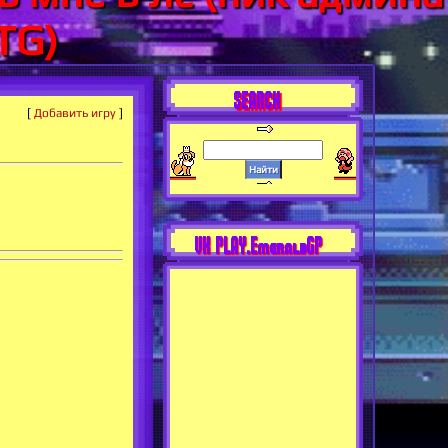
TG)
SEARCH
[
Добавить игру
]
VK PLAY.EmeraldGP