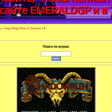
 сайте EMERALDGP и в 
ры
»
Sega Mega Drive 2, Genesis
» S
Поиск по играм: