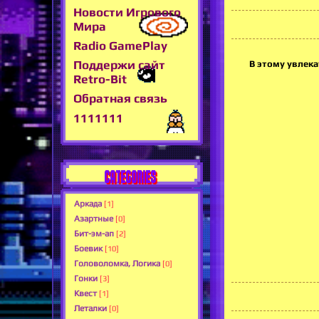
Новости Игрового
Мира
Radio GamePlay
Поддержи сайт
В этому увлек
Retro-Bit
Обратная связь
1111111
CATEGORIES
Аркада
[1]
Азартные
[0]
Бит-эм-ап
[2]
Боевик
[10]
Головоломка, Логика
[0]
Гонки
[3]
Квест
[1]
Леталки
[0]