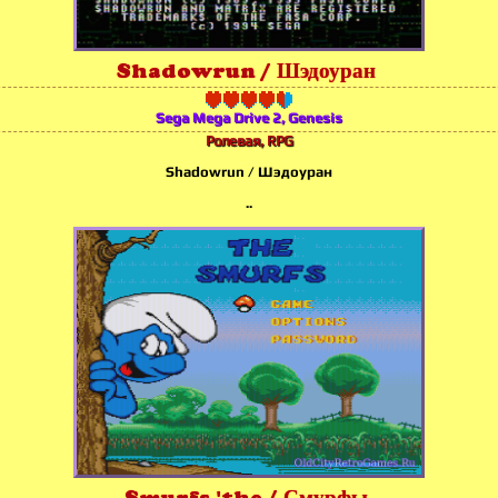
Shadowrun / Шэдоуран
Sega Mega Drive 2, Genesis
Ролевая, RPG
Shadowrun / Шэдоуран
..
Smurfs 'the / Смурфы