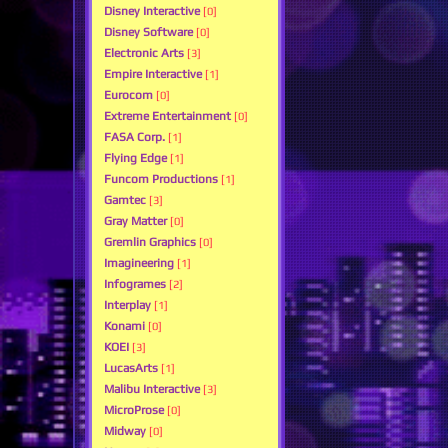
Disney Interactive
[0]
Disney Software
[0]
Electronic Arts
[3]
Empire Interactive
[1]
Eurocom
[0]
Extreme Entertainment
[0]
FASA Corp.
[1]
Flying Edge
[1]
Funcom Productions
[1]
Gamtec
[3]
Gray Matter
[0]
Gremlin Graphics
[0]
Imagineering
[1]
Infogrames
[2]
Interplay
[1]
Konami
[0]
KOEI
[3]
LucasArts
[1]
Malibu Interactive
[3]
MicroProse
[0]
Midway
[0]