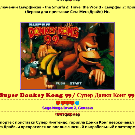
лючений Смурфиков - the Smurfs 2: Travel the World / Смурфы 2: Пр
(Версия для приставки Сега Мега Драйв) Иг..
Super Donkey Kong 99 / Супер Донки Конг 99
Sega Mega Drive 2, Genesis
Платформер
порте с приставки Супер Нинтендо, горилла Донки Конг пееркочевал 
а Драйв, и превратился во вполне сносный и играбельный платформ