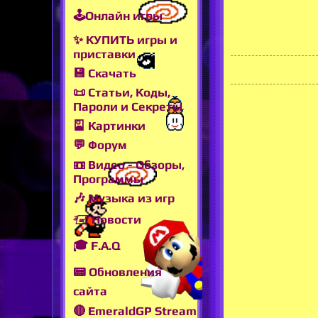
🕹Онлайн игры
✨ КУПИТЬ игры и
приставки
💾 Скачать
📜 Статьи, Коды,
Пароли и Секреты
🎴 Картинки
💬 Форум
📼 Видео - Обзоры,
Программы
🎶 Музыка из игр
🖅 Новости
🎓 F.A.Q
📟 Обновления
сайта
🔴 EmeraldGP Stream