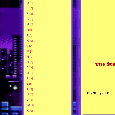
D
[2]
E
[2]
F
[2]
G
[0]
H
[0]
I
[0]
J
[0]
K
[0]
L
[2]
M
[3]
N
[0]
O
[3]
The Sto
P
[7]
Q
[0]
R
[2]
S
[5]
T
[3]
The Story of Thor
U
[0]
V
[1]
W
[2]
X
[0]