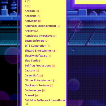
Y
[1]
Z
[2]
Acclaim
[0]
Accolade
[1]
Activision
[0]
Adrenalin Entertainment
[0]
Ancient
[2]
Appaloosa Interactive
[0]
Beam Software
[0]
BITS Corporation
[1]
Blizzard Entertainment
[1]
BlueSky Software
[1]
Blue Turtle
[1]
Bullfrog Productions
[5]
Capcom
[0]
Career Soft
[0]
Climax Entertainment
[1]
Clockwork Tortoise
[1]
Codemasters
[0]
Domark
[0]
Delphine Software International
[2]