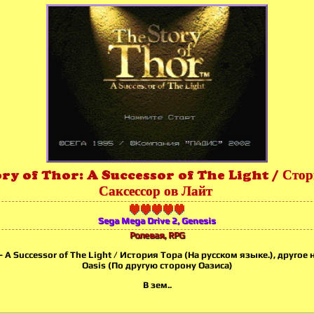
ry of Thor: A Successor of The Light / Стори
Саксессор ов Лайт
Sega Mega Drive 2, Genesis
Ролевая, RPG
 - A Successor of The Light / История Тора (На русском языке.), другое
Oasis (По другую сторону Оазиса)
В зем..