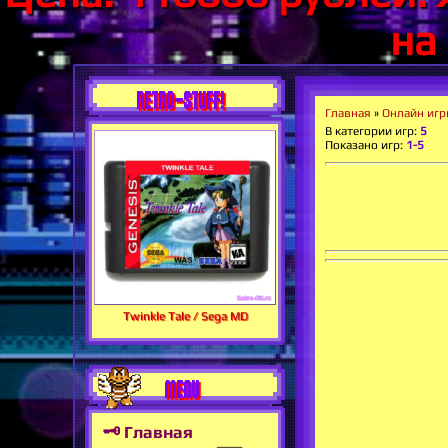
на
RETRO-STUFF!
Главная
»
Онлайн иг
В категории игр
:
5
Показано игр
:
1-5
Twinkle Tale / Sega MD
MENU
🗝 Главная