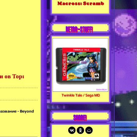
Macross: Scramb
RETRO-STUFF!
 ов Тор:
Twinkle Tale / Sega MD
 название - Beyond
SHARE!