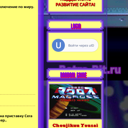
РАЗВИТИЕ САЙТА!
иключение по миру.
LOGIN
Войти через uID
RANDOM GAME
на приставку Сега
ер..
Choujikuu Yousai