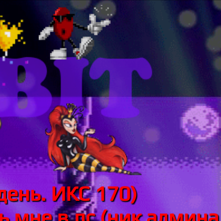
день. ИКС 170)
 мне в лс (ник админа