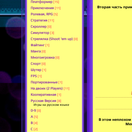
Платформер
[15]
Вторая часть прик
Приключения
[11]
Ролевая, RPG
[5]
Стратегия
[11]
Скроллер
[0]
Симулятор
[3]
Стрелялка (Shoot 'em up)
[0]
Файтинг
[1]
Манга
[0]
Многоигровка
[0]
Спорт
[0]
Шутер
[1]
FPS
[1]
Портированные
[1]
На двоих (2 Players)
[11]
Кооперативная
[1]
Русская Версия
[8]
Игры на русском языке
0-9
[0]
A
[5]
В этом неплохом 
B
[4]
Мег
C
[2]