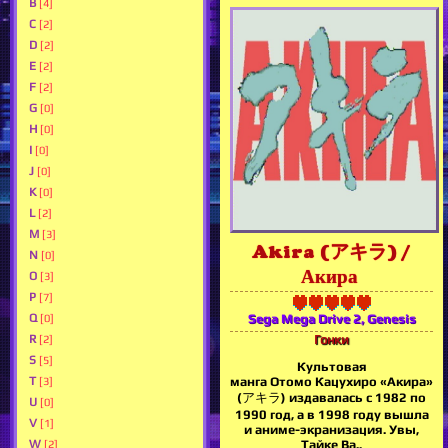
B
[4]
C
[2]
D
[2]
E
[2]
F
[2]
G
[0]
H
[0]
I
[0]
J
[0]
K
[0]
L
[2]
M
[3]
Akira (アキラ) /
N
[0]
Акира
O
[3]
P
[7]
Q
Sega Mega Drive 2, Genesis
[0]
R
Гонки
[2]
S
[5]
Культовая
T
манга Отомо Кацухиро «Акира»
[3]
(アキラ) издавалась с 1982 по
U
[0]
1990 год, а в 1998 году вышла
V
[1]
и аниме-экранизация. Увы,
W
Тайке Ва..
[2]