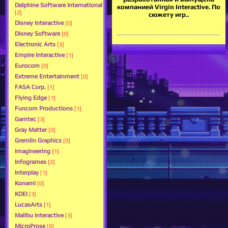
Delphine Software International
компанией Virgin Interactive. По
[2]
сюжету игр..
Disney Interactive
[0]
Disney Software
[0]
Electronic Arts
[3]
Empire Interactive
[1]
Eurocom
[0]
Extreme Entertainment
[0]
FASA Corp.
[1]
Flying Edge
[1]
Funcom Productions
[1]
Gamtec
[3]
Gray Matter
[0]
Gremlin Graphics
[0]
Imagineering
[1]
Infogrames
[2]
Interplay
[1]
Konami
[0]
KOEI
[3]
LucasArts
[1]
Malibu Interactive
[3]
MicroProse
[0]