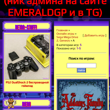
(ник админа на сайте
EMERALDGP и в TG)
RETRO-STUFF!
Главная
»
Онлайн игры
»
[
Добавить игру
]
Sega Mega Drive
2, Genesis
» A
В категории игр
:
5
Показано игр
:
1-5
Поиск по играм:
PS2 DualShock 2 беспроводной
геймпад
MENU