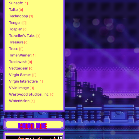
Sunsoft
[1]
Taito
[0]
Technopop
[1]
Tengen
[0]
Toaplan
[0]
Traveller's Tales
[1]
Treasure
[0]
Treco
[0]
Time Warner
[1]
Tradewest
[0]
Vectordean
[0]
Virgin Games
[0]
Virgin Interactive
[1]
Vivid Image
[0]
Westwood Studios, Inc.
[0]
WaterMelon
[1]
RANDOM GAME