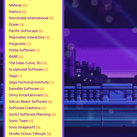
Midway
[0]
Namco
[0]
Novotrade International
[0]
Ocean
[4]
Pacific Softscape
[0]
Playmates interactive
[0]
Psygnosis
[1]
Probe Software
[3]
RARE
[0]
The Sales Curve, SCi
[0]
Sculptured Software
[1]
Sega
[1]
Sega Technical Institute
[1]
Sensible Software
[0]
Shiny Entertainment
[0]
Silicon Beach Software
[0]
Software Creations
[0]
Sonic! Software Planning
[0]
Sonic Team
[0]
Sony Imagesoft
[0]
Studio Uchuu Tetsujin
[0]