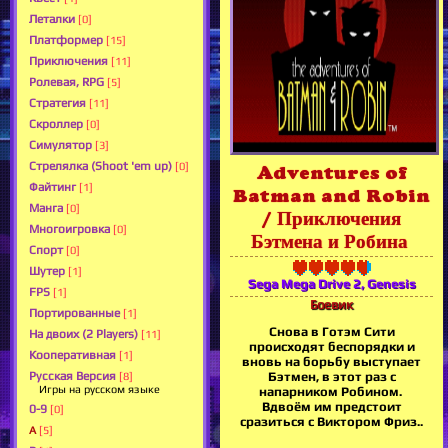
Леталки
[0]
Платформер
[15]
Приключения
[11]
Ролевая, RPG
[5]
Стратегия
[11]
Скроллер
[0]
Симулятор
[3]
Стрелялка (Shoot 'em up)
[0]
Adventures of
Файтинг
[1]
Batman and Robin
Манга
[0]
/ Приключения
Многоигровка
[0]
Бэтмена и Робина
Спорт
[0]
Шутер
[1]
Sega Mega Drive 2, Genesis
FPS
[1]
Боевик
Портированные
[1]
Снова в Готэм Сити
На двоих (2 Players)
[11]
происходят беспорядки и
Кооперативная
[1]
вновь на борьбу выступает
Русская Версия
Бэтмен, в этот раз с
[8]
Игры на русском языке
напарником Робином.
Вдвоём им предстоит
0-9
[0]
сразиться с Виктором Фриз..
A
[5]