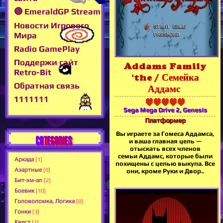
🔴 EmeraldGP Stream
Новости Игрового
Мира
Radio GamePlay
Поддержи сайт
Addams Family
Retro-Bit
'the / Семейка
Обратная связь
Аддамс
1111111
Sega Mega Drive 2, Genesis
Платформер
Вы играете за Гомеса Аддамса,
CATEGORIES
и ваша главная цель —
отыскать всех членов
семьи Аддамс, которые были
Аркада
[1]
похищены с целью выкупа. Все
Азартные
[0]
они, кроме Руки и Двор..
Бит-эм-ап
[2]
Боевик
[10]
Головоломка, Логика
[0]
Гонки
[3]
Квест
[1]