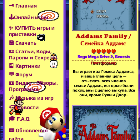
🗝 Главная
🕹Онлайн игры
✨ КУПИТЬ игры и
приставки
Addams Family /
💾 Скачать
Семейка Аддамс
📜 Статьи, Коды,
Sega Mega Drive 2, Genesis
Пароли и Секреты
Платформер
🎴 Картинки
Вы играете за Гомеса Аддамса,
💬 Форум
и ваша главная цель —
отыскать всех членов
📼 Видео - Обзоры,
семьи Аддамс, которые были
Программы
похищены с целью выкупа. Все
они, кроме Руки и Двор..
🎶 Музыка из игр
🖅 Новости
🎓 F.A.Q
📟 Обновления
сайта