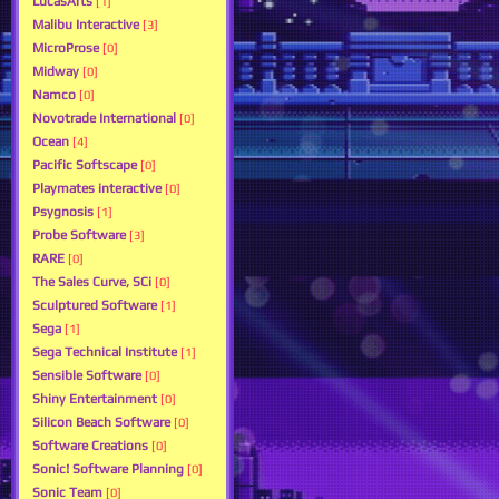
LucasArts
[1]
Malibu Interactive
[3]
MicroProse
[0]
Midway
[0]
Namco
[0]
Novotrade International
[0]
Ocean
[4]
Pacific Softscape
[0]
Playmates interactive
[0]
Psygnosis
[1]
Probe Software
[3]
RARE
[0]
The Sales Curve, SCi
[0]
Sculptured Software
[1]
Sega
[1]
Sega Technical Institute
[1]
Sensible Software
[0]
Shiny Entertainment
[0]
Silicon Beach Software
[0]
Software Creations
[0]
Sonic! Software Planning
[0]
Sonic Team
[0]