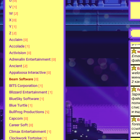
U
[0]
V
[1]
W
[2]
X
[0]
Y
[1]
Z
[2]
Acclaim
[0]
Accolade
[1]
Activision
[0]
Adrenalin Entertainment
[0]
Ancient
[2]
Appaloosa Interactive
[0]
Beam Software
[0]
BITS Corporation
[1]
Blizzard Entertainment
[1]
BlueSky Software
[1]
Blue Turtle
[1]
Bullfrog Productions
[5]
Capcom
[0]
Career Soft
[0]
Climax Entertainment
[1]
Clockwork Tortoise
[1]