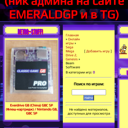
(ник админа на сайте
EMERALDGP и в TG)
RETRO-STUFF!
Главная
»
Онлайн
игры
»
Sega
Mega
[
Добавить игру
]
Drive 2,
Genesis
»
Beam
Software
В категории игр
:
0
Поиск по играм:
Everdrive GB (China) GBC SP
(Флеш-картридж) / Nintendo GB,
Не найдено материалов,
GBC SP
доступных для просмотра