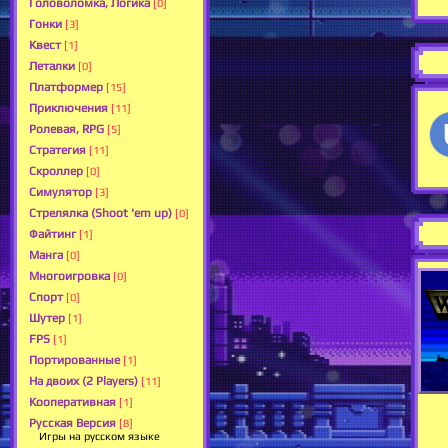
Головоломка, Логика
[0]
Гонки
[3]
Квест
[1]
Леталки
[0]
Платформер
[15]
Приключения
[11]
Ролевая, RPG
[5]
Стратегия
[11]
Скроллер
[0]
Симулятор
[3]
Стрелялка (Shoot 'em up)
[0]
Файтинг
[1]
Манга
[0]
Многоигровка
[0]
Спорт
[0]
Шутер
[1]
FPS
[1]
Портированные
[1]
На двоих (2 Players)
[11]
Кооперативная
[1]
Русская Версия
[8]
Игры на русском языке