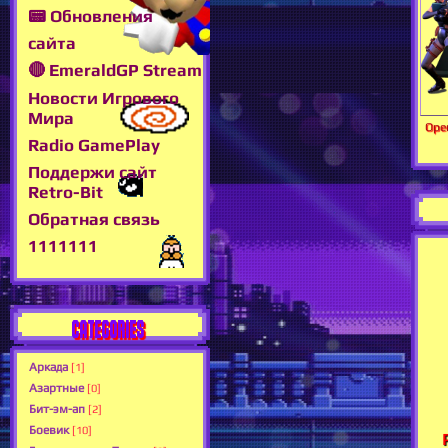
📟 Обновления
сайта
🔴 EmeraldGP Stream
Новости Игрового
Мира
Ope
Radio GamePlay
Поддержи сайт
Retro-Bit
Обратная связь
1111111
CATEGORIES
Аркада
[1]
Азартные
[0]
Бит-эм-ап
[2]
Боевик
[10]