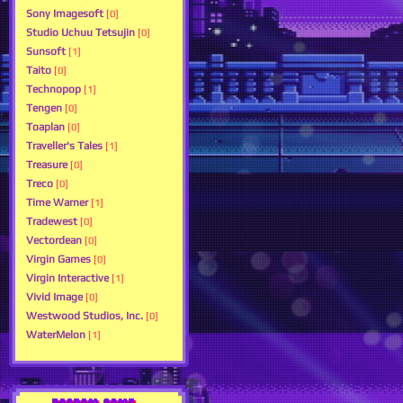
Sony Imagesoft
[0]
Studio Uchuu Tetsujin
[0]
Sunsoft
[1]
Taito
[0]
Technopop
[1]
Tengen
[0]
Toaplan
[0]
Traveller's Tales
[1]
Treasure
[0]
Treco
[0]
Time Warner
[1]
Tradewest
[0]
Vectordean
[0]
Virgin Games
[0]
Virgin Interactive
[1]
Vivid Image
[0]
Westwood Studios, Inc.
[0]
WaterMelon
[1]