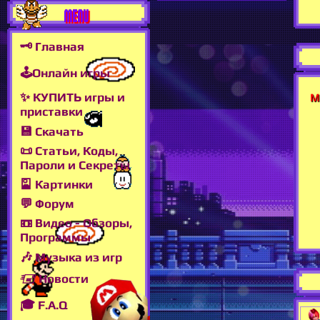
MENU
🗝 Главная
🕹Онлайн игры
✨ КУПИТЬ игры и
М
приставки
💾 Скачать
📜 Статьи, Коды,
Пароли и Секреты
🎴 Картинки
💬 Форум
📼 Видео - Обзоры,
Программы
🎶 Музыка из игр
🖅 Новости
🎓 F.A.Q