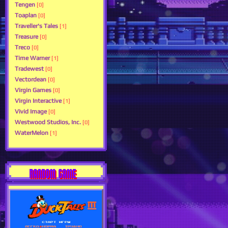
Tengen
[0]
Toaplan
[0]
Traveller's Tales
[1]
Treasure
[0]
Treco
[0]
Time Warner
[1]
Tradewest
[0]
Vectordean
[0]
Virgin Games
[0]
Virgin Interactive
[1]
Vivid Image
[0]
Westwood Studios, Inc.
[0]
WaterMelon
[1]
RANDOM GAME