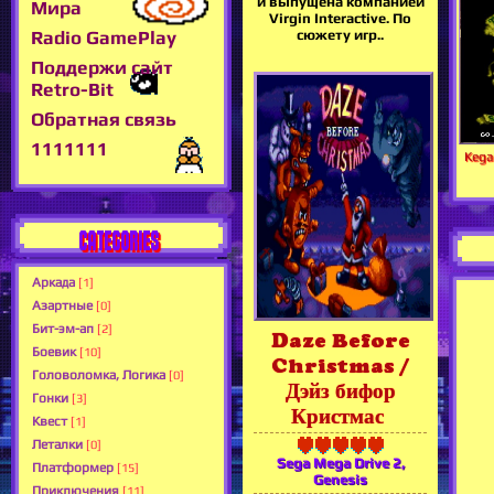
и выпущена компанией
Мира
Virgin Interactive. По
Radio GamePlay
сюжету игр..
Поддержи сайт
Retro-Bit
Обратная связь
1111111
Kega
CATEGORIES
Аркада
[1]
Азартные
[0]
Бит-эм-ап
[2]
Daze Before
Боевик
[10]
Christmas /
Головоломка, Логика
[0]
Дэйз бифор
Гонки
[3]
Кристмас
Квест
[1]
Леталки
[0]
Sega Mega Drive 2,
Платформер
[15]
Genesis
Приключения
[11]