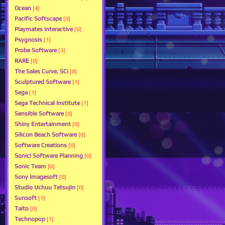
Ocean
[4]
Pacific Softscape
[0]
Playmates interactive
[0]
Psygnosis
[1]
Probe Software
[3]
RARE
[0]
The Sales Curve, SCi
[0]
Sculptured Software
[1]
Sega
[1]
Sega Technical Institute
[1]
Sensible Software
[0]
Shiny Entertainment
[0]
Silicon Beach Software
[0]
Software Creations
[0]
Sonic! Software Planning
[0]
Sonic Team
[0]
Sony Imagesoft
[0]
Studio Uchuu Tetsujin
[0]
Sunsoft
[1]
Taito
[0]
Technopop
[1]