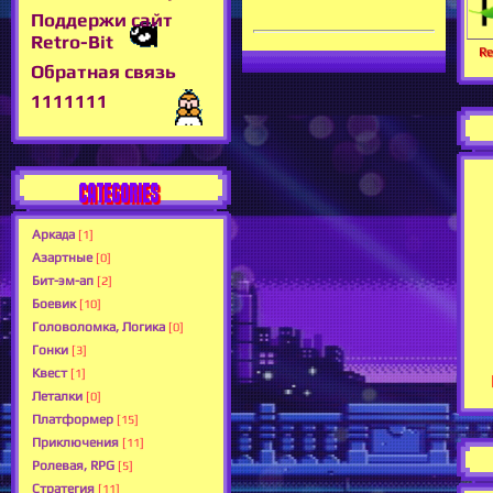
Поддержи сайт
Retro-Bit
Re
Обратная связь
1111111
CATEGORIES
Аркада
[1]
Азартные
[0]
Бит-эм-ап
[2]
Боевик
[10]
Головоломка, Логика
[0]
Гонки
[3]
Квест
[1]
Леталки
[0]
Платформер
[15]
Приключения
[11]
Ролевая, RPG
[5]
Стратегия
[11]