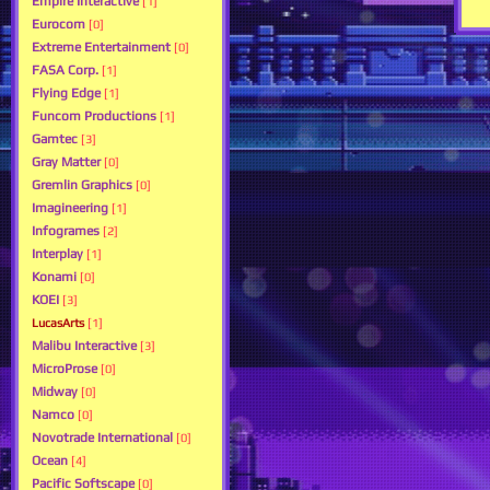
Empire Interactive
[1]
Eurocom
[0]
Extreme Entertainment
[0]
FASA Corp.
[1]
Flying Edge
[1]
Funcom Productions
[1]
Gamtec
[3]
Gray Matter
[0]
Gremlin Graphics
[0]
Imagineering
[1]
Infogrames
[2]
Interplay
[1]
Konami
[0]
KOEI
[3]
LucasArts
[1]
Malibu Interactive
[3]
MicroProse
[0]
Midway
[0]
Namco
[0]
Novotrade International
[0]
Ocean
[4]
Pacific Softscape
[0]