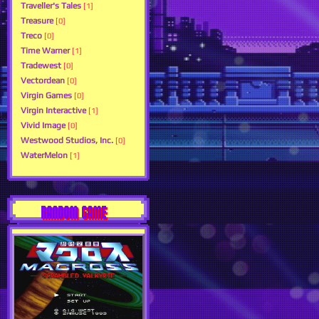
Traveller's Tales
[1]
Treasure
[0]
Treco
[0]
Time Warner
[1]
Tradewest
[0]
Vectordean
[0]
Virgin Games
[0]
Virgin Interactive
[1]
Vivid Image
[0]
Westwood Studios, Inc.
[0]
WaterMelon
[1]
RANDOM GAME