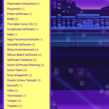
Playmates interactive
[0]
Psygnosis
[1]
Probe Software
[3]
RARE
[0]
The Sales Curve, SCi
[0]
Sculptured Software
[1]
Sega
[1]
Sega Technical Institute
[1]
Sensible Software
[0]
Shiny Entertainment
[0]
Silicon Beach Software
[0]
Software Creations
[0]
Sonic! Software Planning
[0]
Sonic Team
[0]
Sony Imagesoft
[0]
Studio Uchuu Tetsujin
[0]
Sunsoft
[1]
Taito
[0]
Technopop
[1]
Tengen
[0]
Toaplan
[0]