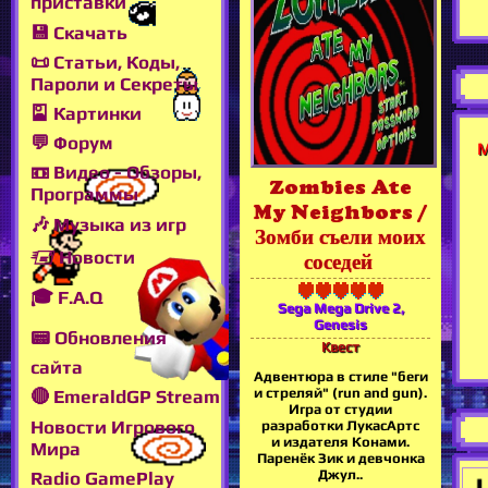
приставки
💾 Скачать
📜 Статьи, Коды,
Пароли и Секреты
🎴 Картинки
💬 Форум
М
📼 Видео - Обзоры,
Zombies Ate
Программы
My Neighbors /
🎶 Музыка из игр
Зомби съели моих
🖅 Новости
соседей
🎓 F.A.Q
Sega Mega Drive 2,
Genesis
📟 Обновления
Квест
сайта
Адвентюра в стиле "беги
и стреляй" (run and gun).
🔴 EmeraldGP Stream
Игра от студии
Новости Игрового
разработки ЛукасАртс
и издателя Конами.
Мира
Паренёк Зик и девчонка
Джул..
Radio GamePlay