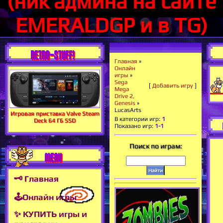
(ник админа на сайте
EMERALDGP и в TG)
RETRO-STUFF!
Главная
»
Онлайн
игры
»
Sega
[
Добавить игру
]
Mega
Drive 2,
Genesis
»
LucasArts
Игровая приставка Valve Steam
В категории игр
:
1
Deck 64 ГБ SSD
Показано игр
:
1-1
Поиск по играм:
MENU
🗝 Главная
🕹Онлайн игры
✨ КУПИТЬ игры и