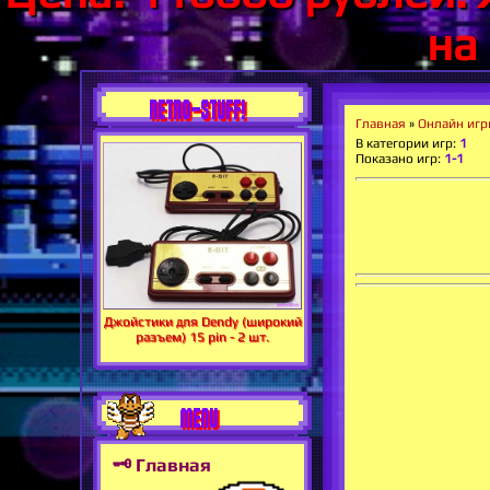
на
RETRO-STUFF!
Главная
»
Онлайн иг
В категории игр
:
1
Показано игр
:
1-1
Джойстики для Dendy (широкий
разъем) 15 pin - 2 шт.
MENU
🗝 Главная