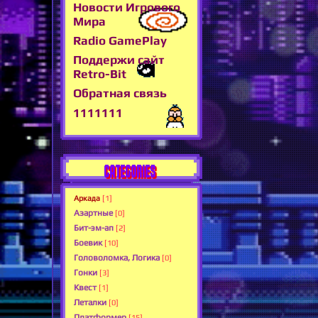
Новости Игрового
Мира
Radio GamePlay
Поддержи сайт
Retro-Bit
Обратная связь
1111111
CATEGORIES
Аркада
[1]
Азартные
[0]
Бит-эм-ап
[2]
Боевик
[10]
Головоломка, Логика
[0]
Гонки
[3]
Квест
[1]
Леталки
[0]
Платформер
[15]