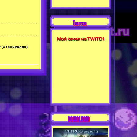
Twitch
Мой канал на TWITCH
y («Танчиков»)
DOWNLOAD!