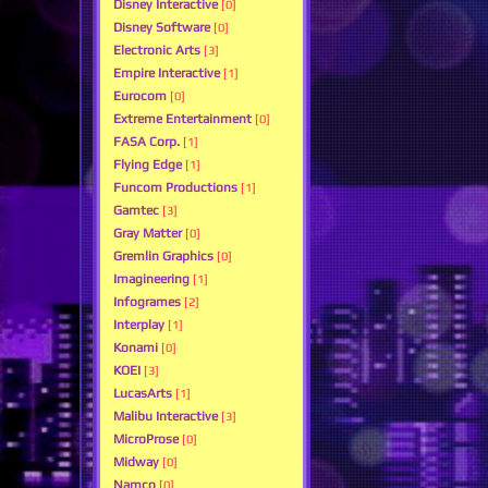
Disney Interactive
[0]
Disney Software
[0]
Electronic Arts
[3]
Empire Interactive
[1]
Eurocom
[0]
Extreme Entertainment
[0]
FASA Corp.
[1]
Flying Edge
[1]
Funcom Productions
[1]
Gamtec
[3]
Gray Matter
[0]
Gremlin Graphics
[0]
Imagineering
[1]
Infogrames
[2]
Interplay
[1]
Konami
[0]
KOEI
[3]
LucasArts
[1]
Malibu Interactive
[3]
MicroProse
[0]
Midway
[0]
Namco
[0]