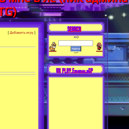
TG)
SEARCH
[
Добавить игру
]
VK PLAY.EmeraldGP