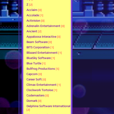
Z
[2]
Acclaim
[0]
Accolade
[1]
Activision
[0]
Adrenalin Entertainment
[0]
Ancient
[2]
Appaloosa Interactive
[0]
Beam Software
[0]
BITS Corporation
[1]
Blizzard Entertainment
[1]
BlueSky Software
[1]
Blue Turtle
[1]
Bullfrog Productions
[5]
Capcom
[0]
Career Soft
[0]
Climax Entertainment
[1]
Clockwork Tortoise
[1]
Codemasters
[0]
Domark
[0]
Delphine Software International
[2]