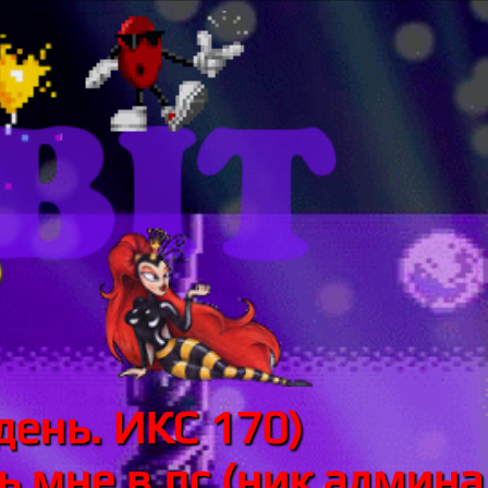
день. ИКС 170)
 мне в лс (ник админа