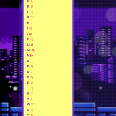
D
[2]
E
[2]
F
[2]
G
[0]
H
[0]
I
[0]
J
[0]
K
[0]
L
[2]
M
[3]
N
[0]
O
[3]
P
[7]
Q
[0]
R
[2]
S
[5]
T
[3]
U
[0]
V
[1]
W
[2]
X
[0]
Y
[1]