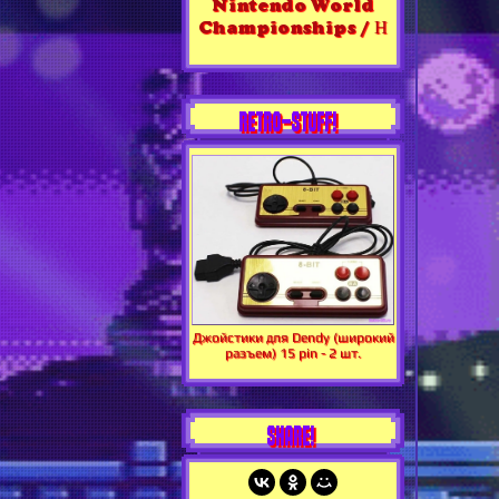
Nintendo World
Championships / Н
RETRO-STUFF!
Джойстики для Dendy (широкий
разъем) 15 pin - 2 шт.
SHARE!