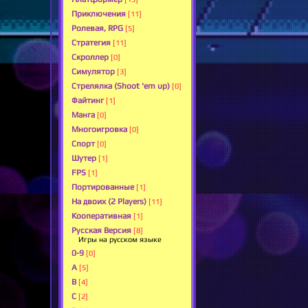
Приключения
[11]
Ролевая, RPG
[5]
Стратегия
[11]
Скроллер
[0]
Симулятор
[3]
Стрелялка (Shoot 'em up)
[0]
Файтинг
[1]
Манга
[0]
Многоигровка
[0]
Спорт
[0]
Шутер
[1]
FPS
[1]
Портированные
[1]
На двоих (2 Players)
[11]
Кооперативная
[1]
Русская Версия
[8]
Игры на русском языке
0-9
[0]
A
[5]
B
[4]
C
[2]