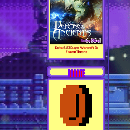
Dota 6.83D для Warcraft 3:
FrozenThrone
DONATE