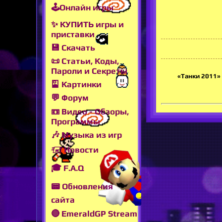
🕹Онлайн игры
✨ КУПИТЬ игры и
приставки
💾 Скачать
📜 Статьи, Коды,
Пароли и Секреты
«Танки 2011» 
🎴 Картинки
💬 Форум
📼 Видео - Обзоры,
Программы
🎶 Музыка из игр
🖅 Новости
🎓 F.A.Q
📟 Обновления
сайта
🔴 EmeraldGP Stream