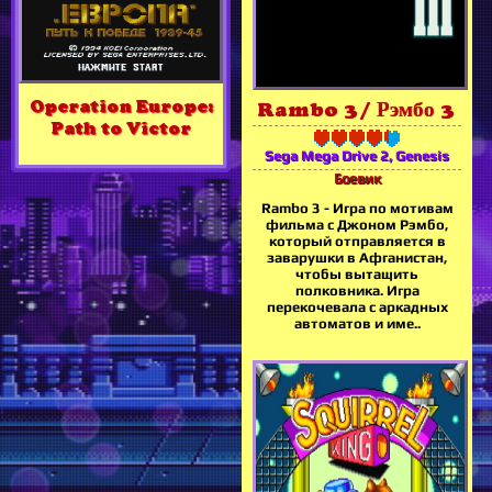
Operation Europe:
Rambo 3 / Рэмбо 3
Path to Victor
Sega Mega Drive 2, Genesis
Боевик
Rambo 3 - Игра по мотивам
фильма с Джоном Рэмбо,
который отправляется в
заварушки в Афганистан,
чтобы вытащить
полковника. Игра
перекочевала с аркадных
автоматов и име..