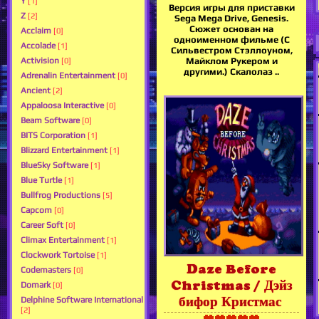
Y
[1]
Версия игры для приставки
Z
[2]
Sega Mega Drive, Genesis.
Сюжет основан на
Acclaim
[0]
одноименном фильме (С
Accolade
[1]
Сильвестром Стэллоуном,
Activision
Майклом Рукером и
[0]
другими.) Скалолаз ..
Adrenalin Entertainment
[0]
Ancient
[2]
Appaloosa Interactive
[0]
Beam Software
[0]
BITS Corporation
[1]
Blizzard Entertainment
[1]
BlueSky Software
[1]
Blue Turtle
[1]
Bullfrog Productions
[5]
Capcom
[0]
Career Soft
[0]
Climax Entertainment
[1]
Clockwork Tortoise
[1]
Daze Before
Codemasters
[0]
Christmas / Дэйз
Domark
[0]
бифор Кристмас
Delphine Software International
[2]