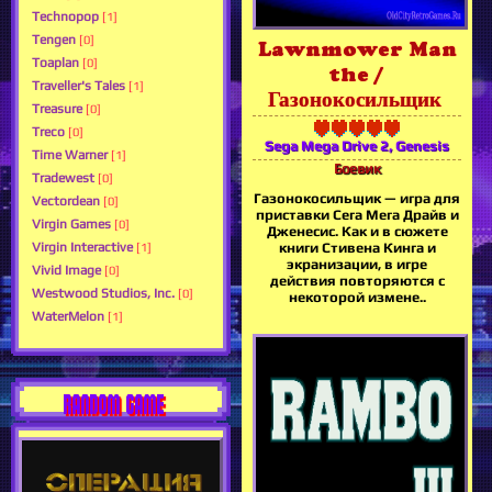
Technopop
[1]
Tengen
[0]
Lawnmower Man
Toaplan
[0]
the /
Traveller's Tales
[1]
Газонокосильщик
Treasure
[0]
Treco
[0]
Sega Mega Drive 2, Genesis
Time Warner
[1]
Боевик
Tradewest
[0]
Газонокосильщик — игра для
Vectordean
[0]
приставки Сега Мега Драйв и
Virgin Games
[0]
Дженесис. Как и в сюжете
Virgin Interactive
книги Стивена Кинга и
[1]
экранизации, в игре
Vivid Image
[0]
действия повторяются с
Westwood Studios, Inc.
[0]
некоторой измене..
WaterMelon
[1]
RANDOM GAME