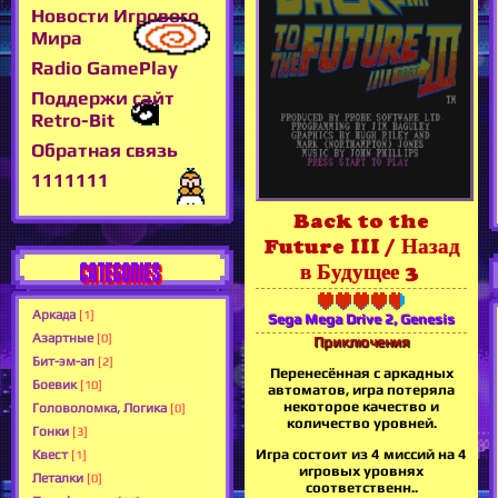
Новости Игрового
Мира
Radio GamePlay
Поддержи сайт
Retro-Bit
Обратная связь
1111111
Back to the
Future III / Назад
CATEGORIES
в Будущее 3
Аркада
[1]
Sega Mega Drive 2, Genesis
Азартные
[0]
Приключения
Бит-эм-ап
[2]
Перенесённая с аркадных
Боевик
[10]
автоматов, игра потеряла
некоторое качество и
Головоломка, Логика
[0]
количество уровней.
Гонки
[3]
Игра состоит из 4 миссий на 4
Квест
[1]
игровых уровнях
Леталки
[0]
соответственн..