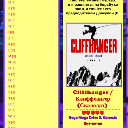
(Вильгельмины) Харкер,
D
[2]
отправляется на борьбу со
E
[2]
злом, а точнее с его
предводителем Дракулой (В..
F
[2]
G
[0]
H
[0]
I
[0]
J
[0]
K
[0]
L
[2]
M
[3]
N
[0]
O
[3]
P
[7]
Q
[0]
R
[2]
Cliffhanger /
S
[5]
Клиффхангер
T
[3]
U
(Скалолаз)
[0]
V
[1]
W
[2]
Sega Mega Drive 2, Genesis
X
[0]
Бит-эм-ап