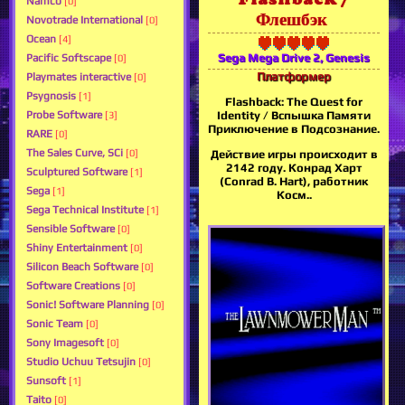
Namco
[0]
Флешбэк
Novotrade International
[0]
Ocean
[4]
Sega Mega Drive 2, Genesis
Pacific Softscape
[0]
Платформер
Playmates interactive
[0]
Psygnosis
[1]
Flashback: The Quest for
Probe Software
Identity / Вспышка Памяти
[3]
Приключение в Подсознание.
RARE
[0]
The Sales Curve, SCi
[0]
Действие игры происходит в
2142 году. Конрад Харт
Sculptured Software
[1]
(Conrad B. Hart), работник
Sega
[1]
Косм..
Sega Technical Institute
[1]
Sensible Software
[0]
Shiny Entertainment
[0]
Silicon Beach Software
[0]
Software Creations
[0]
Sonic! Software Planning
[0]
Sonic Team
[0]
Sony Imagesoft
[0]
Studio Uchuu Tetsujin
[0]
Sunsoft
[1]
Taito
[0]