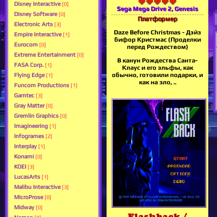
Disney Interactive
[0]
Sega Mega Drive 2, Genesis
Disney Software
[0]
Платформер
Electronic Arts
[3]
Daze Before Christmas - Дэйз
Empire Interactive
[1]
бифор Кристмас (Проделки
Eurocom
[0]
перед Рождеством)
Extreme Entertainment
[0]
В канун Рождества Санта-
FASA Corp.
[1]
Клаус и его эльфы, как
обычно, готовили подарки, и
Flying Edge
[1]
как на зло, ..
Funcom Productions
[1]
Gamtec
[3]
Gray Matter
[0]
Gremlin Graphics
[0]
Imagineering
[1]
Infogrames
[2]
Interplay
[1]
Konami
[0]
KOEI
[3]
LucasArts
[1]
Malibu Interactive
[3]
MicroProse
[0]
Midway
[0]
Flashback /