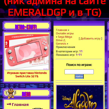
(ник админа на сайте
EMERALDGP и в TG)
RETRO-STUFF!
Главная
»
Онлайн игры
»
Sega Mega
[
Добавить игру
]
Drive 2,
Genesis
»
Приключения
В категории игр
:
11
Показано игр
:
1-11
Поиск по играм:
Игровая приставка Nintendo
Switch Lite 32 ГБ
MENU
🗝 Главная