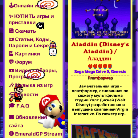
🕹Онлайн игры
✨ КУПИТЬ игры и
приставки
💾 Скачать
📜 Статьи, Коды,
Aladdin (Disney's
Пароли и Секреты
Aladdin) /
🎴 Картинки
Аладдин
💬 Форум
📼 Видео - Обзоры,
Sega Mega Drive 2, Genesis
Программы
Платформер
🎶 Музыка из игр
Замечательная игра -
платформер, основанная по
🖅 Новости
сюжету мультфильма
студии Уолт Дисней (Walt
Disney) разработанная и
🎓 F.A.Q
выпущена компанией Virgin
Interactive. По сюжету игр..
📟 Обновления
сайта
🔴 EmeraldGP Stream