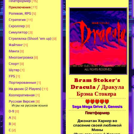
Платформер
[15]
Приключения
[11]
Ролевая, RPG
[5]
Стратегия
[11]
Скроллер
[0]
Симулятор
[3]
Стрелялка (Shoot 'em up)
[0]
Файтинг
[1]
Манга
[0]
Многоигровка
[0]
Спорт
[0]
Шутер
[1]
FPS
[1]
Bram Stoker's
Портированные
[1]
Dracula / Дракула
На двоих (2 Players)
[11]
Брэма Стокера
Кооперативная
[1]
Русская Версия
[8]
Игры на русском языке
Sega Mega Drive 2, Genesis
0-9
[0]
Платформер
A
[5]
Джонатан Харкер во
B
[4]
спасение своей любимой
Мины
C
[2]